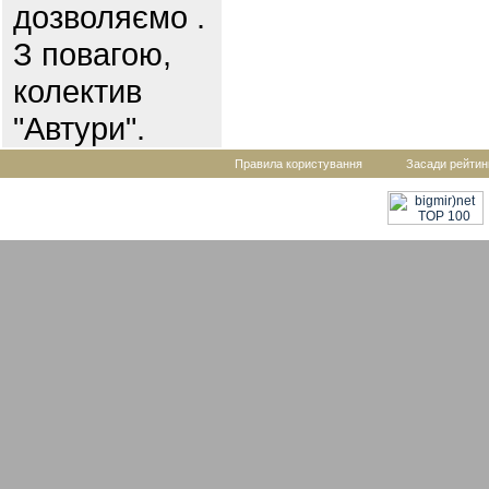
дозволяємо .
З повагою,
колектив
"Автури".
Правила користування
Засади рейтин