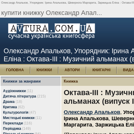
Олександр Апальков, Упорядник: Ірина Апалькова, Шевернога Маргарита, Заржицька Еліна : Октава-III 
купити книжку Олександр Апал...
Олександр Апальков, Упорядник: Ірина 
Еліна : Октава-III : Музичний альманах (в
ГОЛОВНА
КНИЖКИ
АВТОРИ
КНИГАРНІ
ВИДА
Книжки за жанрами
Книжка
Октава-III : Музич
Аудіокнижки
(11)
Дитяча література
(215)
альманах (випуск II
Драма
(18)
Критика
(62)
Олександр Апальков
,
Упо
Культурологія
(47)
Ірина Апалькова
,
Шеверн
Мистецькі книжки
(11)
Переклади
(116)
Маргарита
,
Заржицька Ел
Періодика
(149)