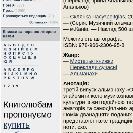
(Переклад: Ірина Апальков
Піксельні книжки
(56)
Поезія
(517)
Апальков)
Проза
(1098)
—
Склянка Часу*Zeitglas
, 2
Пропонується видавцям
(21)
— (Серія: Музичний альман
Всі книжки
(1660)
— м.Канів. — Наклад 500 ш
Книжки за першою літерою
назви
Можливість автографа.
ISBN: 978-966-2306-95-8
А
Б
В
Г
Д
Е
Є
Ж
З
И
І
Й
К
Л
М
Н
О
П
Р
С
Т
У
Жанр:
Ф
Х
Ц
Ч
Ш
Щ
Э
—
Мистецькі книжки
Ю
Я
—
Переклади сучасні
A
B
C
D
E
F
G
—
Альманахи
H
I
J
K
L
M
N
O
P
R
S
T
U
V
W
Анотація:
1
2
3
9
Третій випуск альманаху «О
знайомити коло музикознавц
культури із життєдайною тв
Книголюбам
аматорів та самодіяльних ар
пропонуємо
Поміж дванадцяти поданих 
представлені вже традиційн
купить
ноти, єхо.