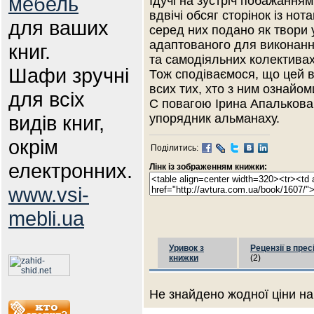
мебель
Ідучі на зустріч побажанням
вдвічі обсяг сторінок із но
для ваших
серед них подано як твори 
адаптованого для виконанн
книг.
та самодіяльних колективах
Шафи зручні
Тож сподіваємося, що цей в
всих тих, хто з ним ознайом
для всіх
С повагою Ірина Апалькова
видів книг,
упорядник альманаху.
окрім
Поділитись:
електронних.
Лінк із зображенням книжки:
www.vsi-
mebli.ua
Уривок з
Рецензії в прес
книжки
(2)
Не знайдено жодної ціни на