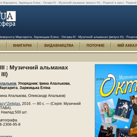
Маргарита, Заржицька Еліна : Октава-III : Музичний альманах (випуск III) : Рецензії в пресі.
Рецензії
вернога Маргарита, Заржицька Еліна : Октава-III : Музичний альманах (випуск III) : Рецензі
И
КНИГАРНІ
ВИДАВНИЦТВА
ПОТОЧНЕ
МІЙ АККА
III : Музичний альманах
III)
Апальков
,
Упорядник: Ірина Апалькова
,
Маргарита
,
Заржицька Еліна
рина Апалькова, Олександр Апальков)
асу*Zeitglas
, 2016. — 80 с. — (Серія: Музичний
ТАВА).
 Наклад 500 шт.
автографа.
6-2306-95-8
 книжки