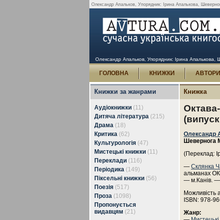
Олександр Апальков, Упорядник: Ірина Апалькова, Шевернога 
Олександр Апальков, Упорядник: Ірина Апалькова, Ше
ГОЛОВНА
КНИЖКИ
АВТОР
Книжки за жанрами
Книжка
Октава-
Аудіокнижки
(11)
Дитяча література
(215)
(випуск 
Драма
(18)
Критика
(62)
Олександр 
Шевернога 
Культурологія
(47)
Мистецькі книжки
(11)
(Переклад: І
Переклади
(116)
—
Склянка Ч
Періодика
(149)
альманах ОК
Піксельні книжки
(56)
— м.Канів. —
Поезія
(517)
Можливість 
Проза
(1098)
ISBN: 978-96
Пропонується
видавцям
(21)
Жанр:
—
Мистецькі