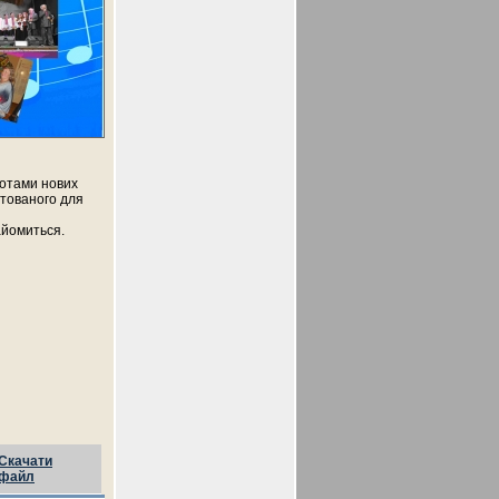
 нотами нових
птованого для
айомиться.
Скачати
файл