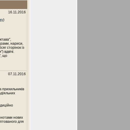
16.11.2016
ку
)
ктава",
орами, нариси,
сяг сторінок із
) вдвічі.
", що
07.11.2016
а прихильників
одіяльних
адиційно
з нотами нових
аптованого для