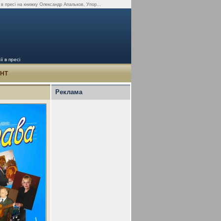
 в пресі на книжку Олександр Апальков, Упор...
ї в пресі
УНТ
Реклама