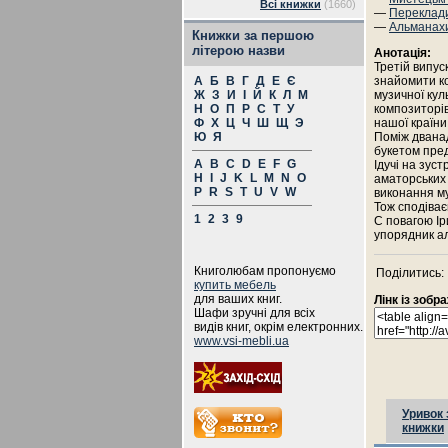
Всі книжки
(1660)
—
Переклади
—
Альманах
Книжки за першою
літерою назви
Анотація:
Третій випус
А
Б
В
Г
Д
Е
Є
знайомити ко
Ж
З
И
І
Й
К
Л
М
музичної кул
Н
О
П
Р
С
Т
У
композиторів
Ф
Х
Ц
Ч
Ш
Щ
Э
нашої країни
Ю
Я
Поміж двана
букетом пред
A
B
C
D
E
F
G
Ідучі на зус
H
I
J
K
L
M
N
O
аматорських 
P
R
S
T
U
V
W
виконання му
Тож сподіває
1
2
3
9
С повагою Ір
упорядник а
Книголюбам пропонуємо
Поділитись:
купить мебель
для ваших книг.
Лінк із зоб
Шафи зручні для всіх
видів книг, окрім електронних.
www.vsi-mebli.ua
Уривок 
книжки