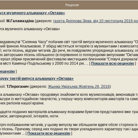
Рецензія
пуск музичного альманаху «Октава»
зії:
М.Галамаздіна
(джерело:
газета Дніпрова Зірка, від 10 листопада 2016 ро
уск музичного альманаху «Октава»
у видавництві "Склянка Часу" побачив світ третій випуск музичного альманаху "О
ий Іриною Апальковою. У збірці містяться інтерв'ю із музикантами і композит
, ноти пісень, відгуки читачів. До речі, як повідомляє упорядниця альманаху, об
х авторських пісень збільшено (в порівнянні із попередніми випусками "Октави"
ріал збірки присвячений фестивалю мистецьких близнюків "Співучі дзеркала
в місті Камянці-Подільському з 2000 по 2014 рік.
... [
Показати всю рецензію
]
рецензію
]
друку третій випуск альманаху «Октава»
зії:
Т.Пероганич
(джерело:
Жынка-Украънка Жовтень 26, 2016
)
ск альманаху «Октава» продовжує знайомити коло музикознавців, виконавців т
льтури із життєдайною творчістю, у першу чергу композиторів-аматорів та сам
них регіонів нашої країни.
дцяти поданих матеріалів альманаху яскравим букетом представлені вже тр
иси, авторецензії, інтерв'ю, ноти.
стріч побажанням читачів, у цьому випуску ми збільшили вдвічі обсяг сторінок і
 пісень. Причому, серед них подано як твори ускладненого характеру так і ад
музикантами
... [
Показати всю рецензію
]