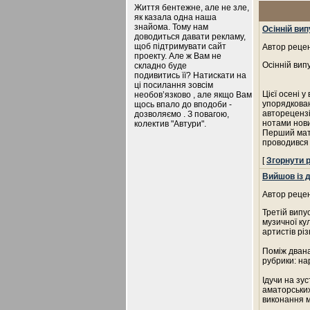
Життя бентежне, але не зле,
як казала одна наша
знайома. Тому нам
Осінній ви
доводиться давати рекламу,
щоб підтримувати сайт
Автор рецен
проекту. Але ж Вам не
Осінній вип
складно буде
подивитись її? Натискати на
ці посилання зовсім
Цієї осені 
необов’язково , але якщо Вам
упорядкован
щось впало до вподоби -
авторецензії
дозволяємо . З повагою,
нотами нови
колектив "Автури".
Перший мате
проводився 
[
Згорнути 
Вийшов із 
Автор рецен
Третій випу
музичної ку
артистів різ
Поміж двана
рубрики: нар
Ідучи на зу
аматорських
виконання 