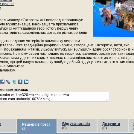
 сучасні
и
к альманаху «Октаваа» як і попередні продовжує
ло музикознавців, виконавців та прихильників
ьтури із життєдайною творчістю у першу чергу
 аматорів та самодіяльних артистів різних регіонів
.
дцяти поданих матеріалів альманаху яскравим
ставлені вже традиційно рубрики: нариси, авторецензії, інтерв*ю, ноти, єхо.
тріч побажанням читачів, у цьому випуску ми збільшили вдвічі обсяг сторінок із
пісень. Причому серед них подано як твори ускладненого характеру так і ада
зикантами у дитячих садках, школах та самодіяльних колективах початківців.
мося, що цей випуск альманаху знайде добрий відгук у всих тих, хто з ним озн
ина Апалькова,
льманаху.
раженням книжки:
з
Відгуки читачів
Де купити
Рецензії в пресі
(0)
(0)
(2)