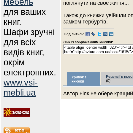
мебель
поглянути на своє життя...
для ваших
Також до книжки увійшли оп
книг.
замком Гербуртів.
Шафи зручні
Поділитись:
для всіх
Лінк із зображенням книжки:
видів книг,
окрім
електронних.
Рецензії в прес
Уривок з
www.vsi-
(0)
книжки
mebli.ua
Автор ніяк не обере кращий 