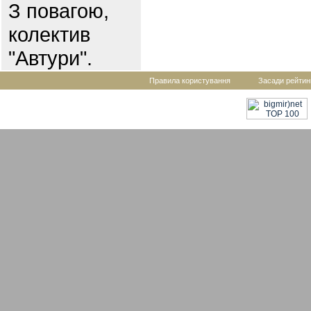
З повагою,
колектив
"Автури".
Правила користування
Засади рейтин