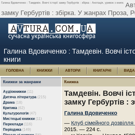
Галина Вдовиченко : Тамдевін. Вовчі історії замку Гербуртів : збірка : Анотація, уривок з книги.
Авт
замку Гербуртів : збірка. У жанрах Проза, Р
Галина Вдовиченко : Тамдевін. Вовчі істор
книги
ГОЛОВНА
КНИЖКИ
АВТОРИ
КНИГАРНІ
ВИДА
Книжки за жанрами
Книжка
Тамдевін. Вовчі іст
Аудіокнижки
(11)
Дитяча література
(215)
замку Гербуртів : з
Драма
(18)
Критика
(62)
Галина Вдовиченко
Культурологія
(47)
Мистецькі книжки
(11)
—
Клуб сімейного дозвілля
Переклади
(116)
2015. — 224 с.
Періодика
(149)