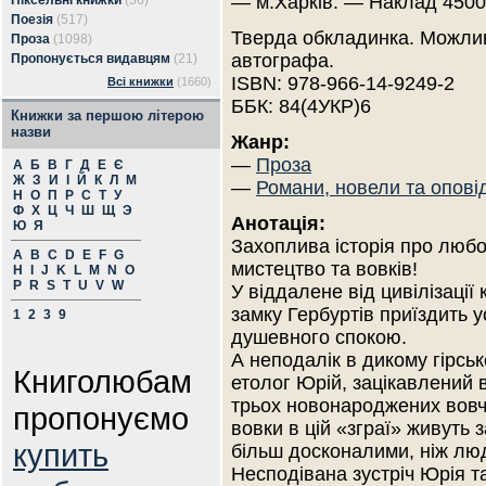
— м.Харків. — Наклад 4500
Піксельні книжки
(56)
Поезія
(517)
Тверда обкладинка. Можлив
Проза
(1098)
автографа.
Пропонується видавцям
(21)
ISBN: 978-966-14-9249-2
Всі книжки
(1660)
ББК: 84(4УКР)6
Книжки за першою літерою
назви
Жанр:
—
Проза
А
Б
В
Г
Д
Е
Є
Ж
З
И
І
Й
К
Л
М
—
Романи, новели та опові
Н
О
П
Р
С
Т
У
Ф
Х
Ц
Ч
Ш
Щ
Э
Анотація:
Ю
Я
Захоплива історія про любо
A
B
C
D
E
F
G
мистецтво та вовків!
H
I
J
K
L
M
N
O
P
R
S
T
U
V
W
У віддалене від цивілізації
замку Гербуртів приїздить 
1
2
3
9
душевного спокою.
А неподалік в дикому гірсь
Книголюбам
етолог Юрій, зацікавлений 
трьох новонароджених вовче
пропонуємо
вовки в цій «зграї» живуть 
купить
більш досконалими, ніж люд
Несподівана зустріч Юрія 