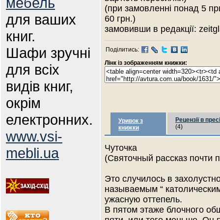
мебель
(при замовленні понад 5 пр
для ваших
60 грн.)
замовивши в редакції: zeitgl
книг.
Шафи зручні
Поділитись:
Лінк із зображенням книжки:
для всіх
видів книг,
окрім
електронних.
Рецензії в прес
Уривок з
(4)
книжки
www.vsi-
Чуточка
mebli.ua
(Святочный рассказ почти 
Это случилось в захолустн
называемым “ католическим
ужасную оттепель.
В пятом этаже блочного об