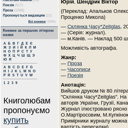
Піксельні книжки
(56)
Юрій
,
Шендрик Віктор
Поезія
(517)
Проза
(1098)
(Переклад: Апальков Олекс
Пропонується видавцям
(21)
Проценко Микола)
Всі книжки
(1660)
—
Склянка Часу*Zeitglas
, 2
Книжки за першою літерою
— (Серія: журнал).
назви
— м.Канів. — Наклад 500 ш
А
Б
В
Г
Д
Е
Є
Можливість автографа.
Ж
З
И
І
Й
К
Л
М
Н
О
П
Р
С
Т
У
Ф
Х
Ц
Ч
Ш
Щ
Э
Жанр:
Ю
Я
—
Проза
A
B
C
D
E
F
G
—
Часописи
H
I
J
K
L
M
N
O
—
Поезія
P
R
S
T
U
V
W
1
2
3
9
Анотація:
Вийшов друком № 80 літера
"Склянка Часу*Zeitglas". На
Книголюбам
авторів України, Грузії, Ка
пропонуємо
Журнал ілюстровано рясно 
О.Мартіросовим, М.Купкіно
купить
Примірники журналу можна 
вартість пересилки)