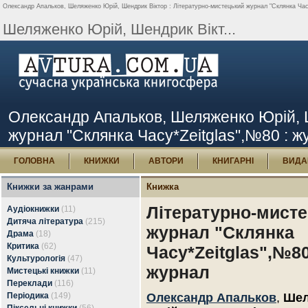
Олександр Апальков, Шеляженко Юрій, Шендрик Віктор : Літературно-мистецький журнал "Склянка Часу*
Шеляженко Юрій, Шендрик Вікт...
Олександр Апальков, Шеляженко Юрій, Ш
журнал "Склянка Часу*Zeitglas",№80 : жу
ГОЛОВНА
КНИЖКИ
АВТОРИ
КНИГАРНІ
ВИДА
Книжки за жанрами
Книжка
Літературно-мист
Аудіокнижки
(11)
Дитяча література
(215)
журнал "Склянка
Драма
(18)
Критика
(62)
Часу*Zeitglas",№80
Культурологія
(47)
журнал
Мистецькі книжки
(11)
Переклади
(116)
Періодика
(149)
Олександр Апальков
,
Шел