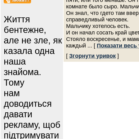
пяти, или того меньше. Он 
комнате было сыро. Мальчи
Он знал, что гдето там вве
Життя
справедливый человек.
Мальчику хотелось есть.
бентежне,
И он начал сосать край цве
але не зле, як
Стояло воскресенье, и мама
каждый
... [
Показати весь
казала одна
[
Згорнути уривок
]
наша
знайома.
Тому
нам
доводиться
давати
рекламу, щоб
підтримувати