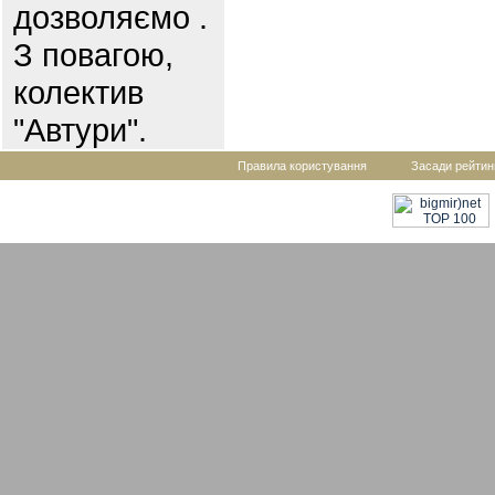
дозволяємо .
З повагою,
колектив
"Автури".
Правила користування
Засади рейтин