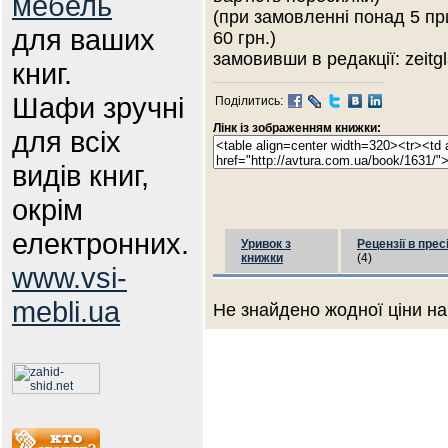
мебель
(при замовленні понад 5 пр
для ваших
60 грн.)
замовивши в редакції: zeitgl
книг.
Шафи зручні
Поділитись:
Лінк із зображенням книжки:
для всіх
видів книг,
окрім
електронних.
Уривок з
Рецензії в прес
книжки
(4)
www.vsi-
mebli.ua
Не знайдено жодної ціни на