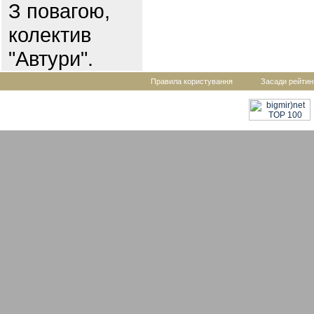
З повагою,
колектив
"Автури".
Правила користування
Засади рейтин