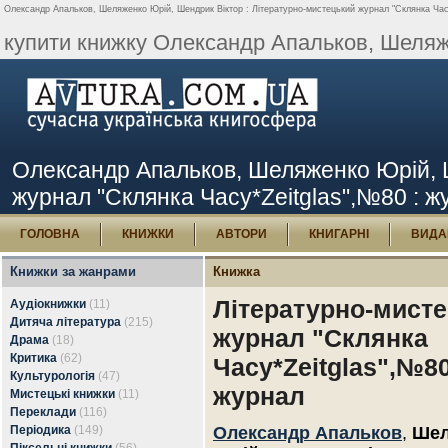
Олександр Апальков, Шеляженко Юрій, Шендрик Віктор : Літературно-мистецький журнал "Склянка Часу
купити книжку Олександр Апальков, Шеляж.
Олександр Апальков, Шеляженко Юрій, Ш
журнал "Склянка Часу*Zeitglas",№80 : ж
ГОЛОВНА
КНИЖКИ
АВТОРИ
КНИГАРНІ
ВИДА
Книжки за жанрами
Книжка
Літературно-мист
Аудіокнижки
(11)
Дитяча література
(215)
журнал "Склянка
Драма
(18)
Критика
(62)
Часу*Zeitglas",№80
Культурологія
(47)
журнал
Мистецькі книжки
(11)
Переклади
(116)
Періодика
(149)
Олександр Апальков
,
Шел