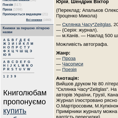
Піксельні книжки
(56)
Юрій
,
Шендрик Віктор
Поезія
(517)
Проза
(1098)
(Переклад: Апальков Олекс
Пропонується видавцям
(21)
Проценко Микола)
Всі книжки
(1660)
—
Склянка Часу*Zeitglas
, 2
Книжки за першою літерою
— (Серія: журнал).
назви
— м.Канів. — Наклад 500 ш
А
Б
В
Г
Д
Е
Є
Можливість автографа.
Ж
З
И
І
Й
К
Л
М
Н
О
П
Р
С
Т
У
Ф
Х
Ц
Ч
Ш
Щ
Э
Жанр:
Ю
Я
—
Проза
A
B
C
D
E
F
G
—
Часописи
H
I
J
K
L
M
N
O
—
Поезія
P
R
S
T
U
V
W
1
2
3
9
Анотація:
Вийшов друком № 80 літера
"Склянка Часу*Zeitglas". На
Книголюбам
авторів України, Грузії, Ка
пропонуємо
Журнал ілюстровано рясно 
О.Мартіросовим, М.Купкіно
купить
Примірники журналу можна 
вартість пересилки)