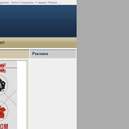
видання) : Homo Compatiens. У жанрах Романи, ...
УНТ
Реклама