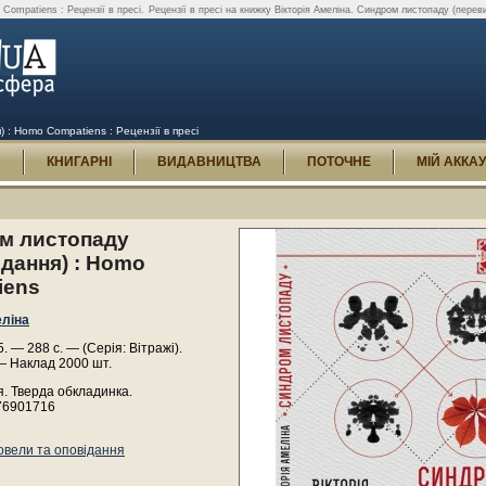
Compatiens : Рецензії в пресі.
Рецензії в пресі на книжку Вікторія Амеліна. Синдром листопаду (пере
 : Homo Compatiens : Рецензії в пресі
И
КНИГАРНІ
ВИДАВНИЦТВА
ПОТОЧНЕ
МІЙ АККА
м листопаду
дання) : Homo
iens
еліна
. — 288 с. — (Серія: Вітражі).
— Наклад 2000 шт.
. Тверда обкладинка.
76901716
овели та оповідання