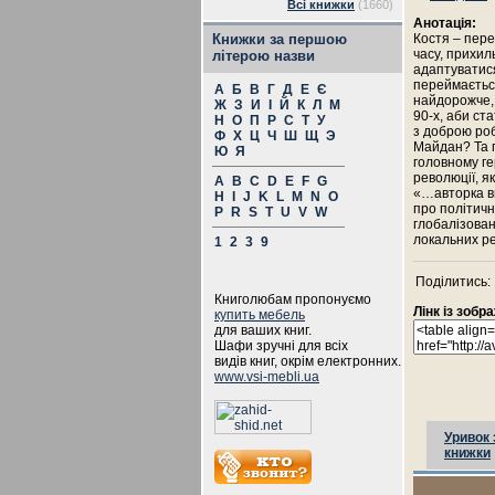
Всі книжки
(1660)
Анотація:
Книжки за першою
Костя – пере
часу, прихил
літерою назви
адаптуватися
переймаєтьс
А
Б
В
Г
Д
Е
Є
найдорожче, 
Ж
З
И
І
Й
К
Л
М
90-х, аби с
Н
О
П
Р
С
Т
У
з доброю роб
Ф
Х
Ц
Ч
Ш
Щ
Э
Майдан? Та п
Ю
Я
головному ге
революції, я
A
B
C
D
E
F
G
«…авторка впл
H
I
J
K
L
M
N
O
про політичн
P
R
S
T
U
V
W
глобалізован
локальних ре
1
2
3
9
Поділитись:
Книголюбам пропонуємо
Лінк із зоб
купить мебель
для ваших книг.
Шафи зручні для всіх
видів книг, окрім електронних.
www.vsi-mebli.ua
Уривок 
книжки