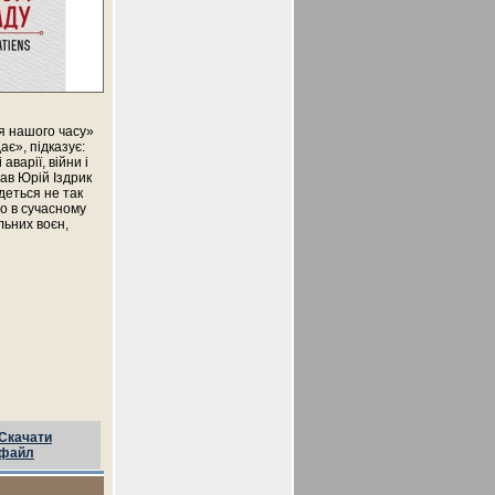
оя нашого часу»
є», підказує:
варії, війни і
сав Юрій Іздрик
йдеться не так
що в сучасному
льних воєн,
Скачати
файл