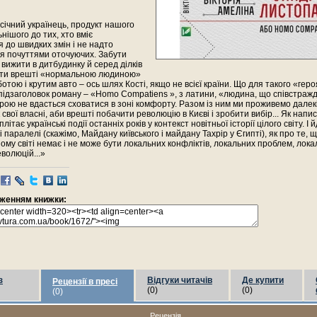
січний українець, продукт нашого
ьнішого до тих, хто вміє
 до швидких змін і не надто
я почуттями оточуючих. Забути
вижити в дитбудинку й серед ділків
тати врешті «нормальною людиною»
отою і крутим авто – ось шлях Кості, якщо не всієї країни. Що для такого «гер
ідзаголовок роману – «Homo Compatiens », з латини, «людина, що співстражда
рою не вдасться сховатися в зоні комфорту. Разом із ним ми проживемо далекі а
к свої власні, аби врешті побачити революцію в Києві і зробити вибір... Як напи
ітає українські події останніх років у контекст новітньої історії цілого світу. І 
і паралелі (скажімо, Майдану київського і майдану Тахрір у Єгипті), як про те, 
ому світі немає і не може бути локальних конфліктів, локальних проблем, лока
волюцій...»
раженням книжки:
з
Відгуки читачів
Де купити
Рецензії в пресі
(0)
(0)
(0)
Рецензія