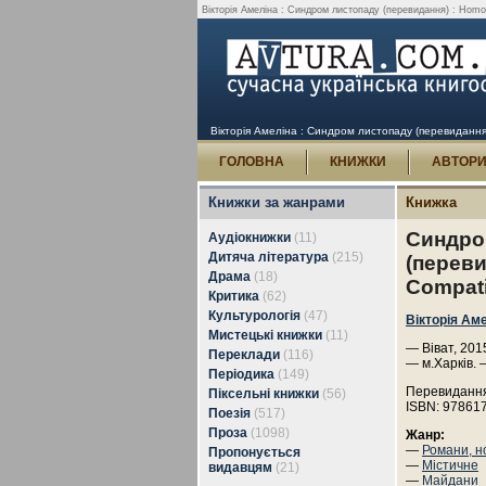
Вікторія Амеліна : Синдром листопаду (перевидання) : Homo 
Вікторія Амеліна : Синдром листопаду (перевидання)
ГОЛОВНА
КНИЖКИ
АВТОР
Книжки за жанрами
Книжка
Синдро
Аудіокнижки
(11)
Дитяча література
(215)
(переви
Драма
(18)
Compat
Критика
(62)
Культурологія
(47)
Вікторія Ам
Мистецькі книжки
(11)
— Віват, 2015
Переклади
(116)
— м.Харків. 
Періодика
(149)
Перевидання
Піксельні книжки
(56)
ISBN: 97861
Поезія
(517)
Проза
(1098)
Жанр:
—
Романи, н
Пропонується
—
Містичне
видавцям
(21)
—
Майдани