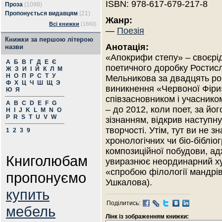
ISBN: 978-617-679-217-8
Проза
(1098)
Пропонується видавцям
(21)
Жанр:
Всі книжки
(1660)
—
Поезія
Книжки за першою літерою
Анотація:
назви
«Апокрифи степу» – своєрід
А
Б
В
Г
Д
Е
Є
поетичного доробку Ростис
Ж
З
И
І
Й
К
Л
М
Н
О
П
Р
С
Т
У
Мельникова за двадцять рок
Ф
Х
Ц
Ч
Ш
Щ
Э
виникнення «Червоної Фіри
Ю
Я
співзасновником і учасником
A
B
C
D
E
F
G
– до 2012, коли поет, за йо
H
I
J
K
L
M
N
O
P
R
S
T
U
V
W
зізнанням, відкрив наступну
творчості. Утім, тут ви не 
1
2
3
9
хронологічних чи біо-бібліо
композиційної побудови, а
Книголюбам
увиразнює неординарний ху
«спробою філології мандрі
пропонуємо
Ушкалова).
купить
Поділитись:
мебель
Лінк із зображенням книжки: