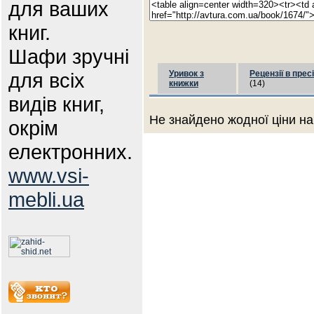
для ваших
книг.
Шафи зручні
для всіх
Уривок з
Рецензії в пресі
книжки
(14)
видів книг,
Не знайдено жодної ціни на
окрім
електронних.
www.vsi-
mebli.ua