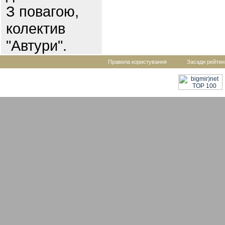
З повагою,
колектив
"Автури".
Правила користування
Засади рейтин