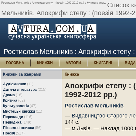
Ростислав Мельників : Апокрифи степу : (поезія 1992-2012 рр.) : Купити книжку.
Список к
Мельників. Апокрифи степу : (поезія 1992-2
Ростислав Мельників : Апокрифи степу : 
ГОЛОВНА
КНИЖКИ
АВТОРИ
КНИГАРНІ
ВИДА
Книжки за жанрами
Книжка
Апокрифи степу : (
Аудіокнижки
(11)
Дитяча література
(215)
1992-2012 рр.)
Драма
(18)
Критика
(62)
Ростислав Мельників
Культурологія
(47)
Мистецькі книжки
(11)
—
Видавництво Старого Ле
Переклади
(116)
144 с.
Періодика
(149)
— м.Львів. — Наклад 1000 
Піксельні книжки
(56)
Поезія
(517)