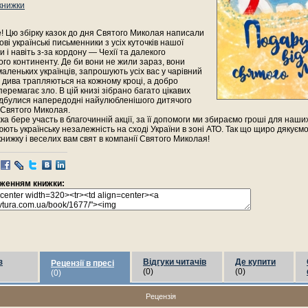
 книжки
! Цю збірку казок до дня Святого Миколая написали
ві українські письменники з усіх куточків нашої
и і навіть з-за кордону — Чехії та далекого
го континенту. Де би вони не жили зараз, вони
аленьких українців, запрошують усіх вас у чарівний
де дива трапляються на кожному кроці, а добро
перемагає зло. В цій книзі зібрано багато цікавих
 відбулися напередодні найулюбленішого дитячого
 Святого Миколая.
ка бере участь в благочинній акції, за її допомоги ми збираємо гроші для наших
ють українську незалежність на сході України в зоні АТО. Так що щиро дякуємо 
нижку і веселих вам свят в компанії Святого Миколая!
раженням книжки:
з
Відгуки читачів
Де купити
Рецензії в пресі
(0)
(0)
(0)
Рецензія