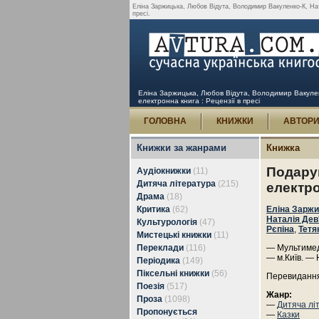
Еліна Заржицька, Любов Відута, Володимир Вакуленко-К, Нат
пресі.
Еліна Заржицька, Любов Відута, Володимир Вакуленк
електронна книга : Рецензії в пресі
ГОЛОВНА
КНИЖКИ
АВТОР
Книжки за жанрами
Книжка
Подарун
Аудіокнижки
(11)
Дитяча література
(215)
електро
Драма
(18)
Критика
(62)
Еліна Зарж
Наталія Дев
Культурологія
(47)
Рєпіна
,
Тетя
Мистецькі книжки
(11)
Переклади
(116)
— Мультимед
— м.Київ. — 
Періодика
(149)
Піксельні книжки
(56)
Перевиданн
Поезія
(517)
Жанр:
Проза
(1098)
—
Дитяча лі
Пропонується
—
Казки