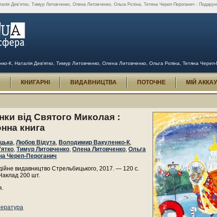
алія Дев'ятко, Тимур Литовченко, Олена Литовченко, Ольга Рєпіна, Тетяна Череп-Пероганич : Подарунки
о-К, Наталія Дев'ятко, Тимур Литовченко, Олена Литовченко, Ольга Рєпіна, Тетяна Череп-
И
КНИГАРНІ
ВИДАВНИЦТВА
ПОТОЧНЕ
МІЙ АККА
ки від Святого Миколая :
нна книга
ицька
,
Любов Відута
,
Володимир Вакуленко-К
,
'ятко
,
Тимур Литовченко
,
Олена Литовченко
,
Ольга
на Череп-Пероганич
ійне видавництво Стрельбицького, 2017. — 120 с.
Наклад 200 шт.
я.
тература