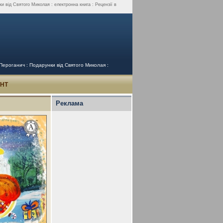
 від Святого Миколая : електронна книга : Рецензії в
Пероганич : Подарунки від Святого Миколая :
УНТ
Реклама