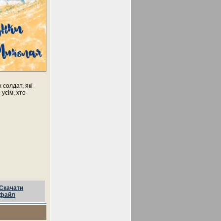
 солдат, які
усім, хто
Скачати
файл