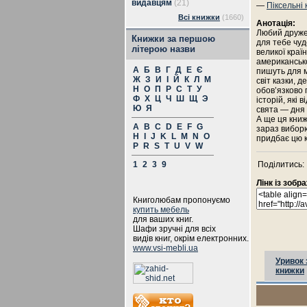
видавцям
(21)
—
Піксельні
Всі книжки
(1660)
Анотація:
Любий друже
Книжки за першою
для тебе чудо
літерою назви
великої країн
американсько
А
Б
В
Г
Д
Е
Є
пишуть для м
Ж
З
И
І
Й
К
Л
М
світ казки, 
Н
О
П
Р
С
Т
У
обов’язково 
Ф
Х
Ц
Ч
Ш
Щ
Э
історій, які
Ю
Я
свята — дня
А ще ця книж
A
B
C
D
E
F
G
зараз виборю
H
I
J
K
L
M
N
O
придбає цю к
P
R
S
T
U
V
W
1
2
3
9
Поділитись:
Лінк із зоб
Книголюбам пропонуємо
купить мебель
для ваших книг.
Шафи зручні для всіх
видів книг, окрім електронних.
www.vsi-mebli.ua
Уривок 
книжки