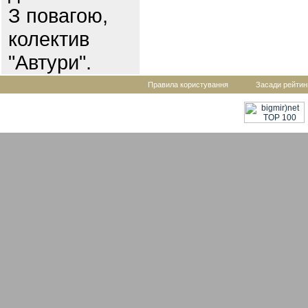
З повагою,
колектив
"Автури".
Правила користування
Засади рейтин