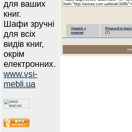
для ваших
книг.
Шафи зручні
Уривок з
Рецензії в прес
для всіх
книжки
(7)
видів книг,
Не
окрім
електронних.
www.vsi-
mebli.ua