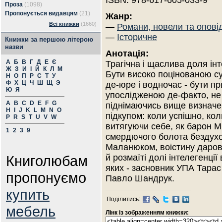
ISBN: 978-617-605-033-9
Проза
(1098)
Пропонується видавцям
(21)
Жанр:
Всі книжки
(1660)
—
Романи, новели та опові
—
Історичне
Книжки за першою літерою
назви
Анотація:
А
Б
В
Г
Д
Е
Є
Трагічна і щаслива доля ін
Ж
З
И
І
Й
К
Л
М
Бути високо поцінованою с
Н
О
П
Р
С
Т
У
Ф
Х
Ц
Ч
Ш
Щ
Э
де-юре і водночас - бути п
Ю
Я
упослідженою де-факто, не
A
B
C
D
E
F
G
піднімаючись вище визначе
H
I
J
K
L
M
N
O
підкупом: коли успішно, кол
P
R
S
T
U
V
W
витягуючи себе, як барон Мю
1
2
3
9
смердючого болота бездуховн
Маланюком, воістину даров
Книголюбам
й розмаїті долі інтелегенції
яких - засновник УПА Тарас
пропонуємо
Павло Шандрук.
купить
Поділитись:
мебель
Лінк із зображенням книжки: