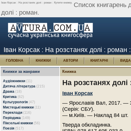
Іван Корсак : На розстанях долі : роман : Купити книжку.
Список книгарень д
долі : роман.
Іван Корсак : На розстанях долі : роман 
ГОЛОВНА
КНИЖКИ
АВТОРИ
КНИГАРНІ
ВИДА
Книжки за жанрами
Книжка
На розстанях долі 
Аудіокнижки
(11)
Дитяча література
(215)
Драма
(18)
Іван Корсак
Критика
(62)
Культурологія
(47)
— Ярославів Вал, 2017. — 
Мистецькі книжки
(11)
(Серія: СБУ).
Переклади
(116)
— м.Київ. — Наклад 84 шт.
Періодика
(149)
Піксельні книжки
(56)
Тверда обкладинка.
Поезія
(517)