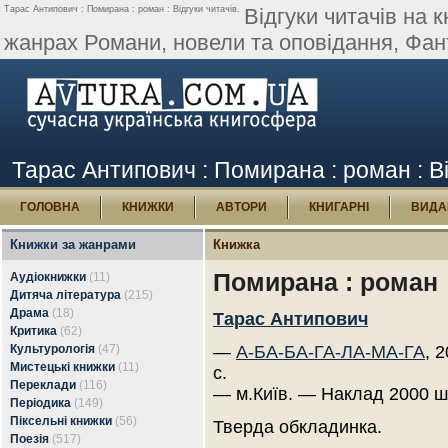
Тарас Антипович : Помирана : роман : Відгуки читачів.
Відгуки читачів на 
жанрах Романи, новели та оповідання, Фан
Тарас Антипович : Помирана : роман : Ві
ГОЛОВНА
КНИЖКИ
АВТОРИ
КНИГАРНІ
ВИДА
Книжки за жанрами
Книжка
Помирана : роман
Аудіокнижки
(11)
Дитяча література
(215)
Драма
(18)
Тарас Антипович
Критика
(62)
Культурологія
(47)
—
А-БА-БА-ГА-ЛА-МА-ГА
, 
Мистецькі книжки
(11)
с.
Переклади
(116)
— м.Київ. — Наклад 2000 ш
Періодика
(149)
Піксельні книжки
(56)
Тверда обкладинка.
Поезія
(517)