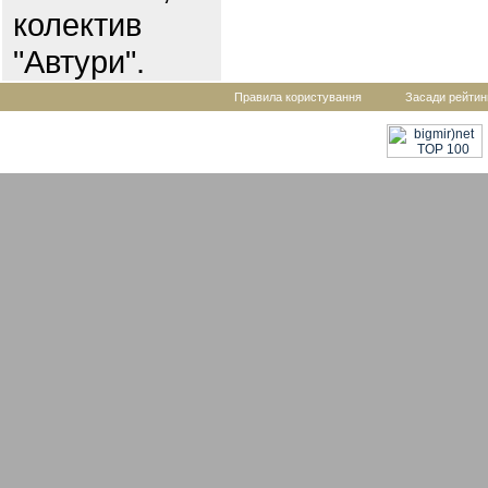
колектив
"Автури".
Правила користування
Засади рейтин