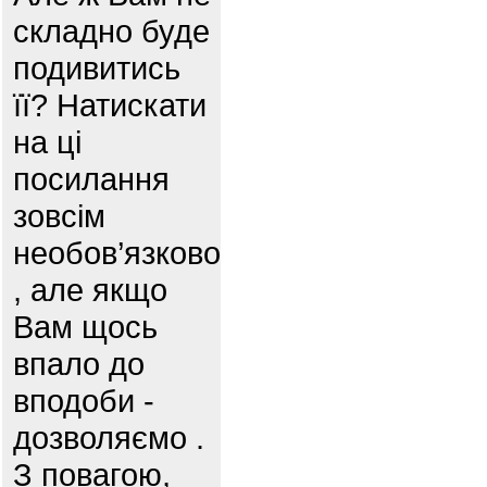
складно буде
подивитись
її? Натискати
на ці
посилання
зовсім
необов’язково
, але якщо
Вам щось
впало до
вподоби -
дозволяємо .
З повагою,