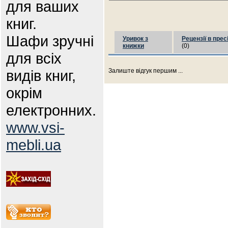
для ваших
книг.
Шафи зручні
Уривок з
Рецензії в прес
книжки
(0)
для всіх
видів книг,
Залиште відгук першим ...
окрім
електронних.
www.vsi-
mebli.ua