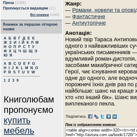
Проза
(1098)
Жанр:
Пропонується видавцям
(21)
—
Романи, новели та опові
Всі книжки
(1660)
—
Фантастичне
—
Антиутопічне
Книжки за першою літерою
назви
Анотація:
А
Б
В
Г
Д
Е
Є
Новий твір Тараса Антипов
Ж
З
И
І
Й
К
Л
М
одного з найважливіших су
Н
О
П
Р
С
Т
У
Ф
Х
Ц
Ч
Ш
Щ
Э
українських письменників —
Ю
Я
вдумливий роман-дистопія,
A
B
C
D
E
F
G
засобами макабричної сати
H
I
J
K
L
M
N
O
Герої, чиє існування керова
P
R
S
T
U
V
W
одне до одного, але водноча
1
2
3
9
порожнечі їхніх днів раз по
найбільше: шанс на краще ж
Книголюбам
хто «по інший бік». Шанс в
виплеканого пекла.
пропонуємо
Поділитись:
купить
Лінк із зображенням книжки:
мебель