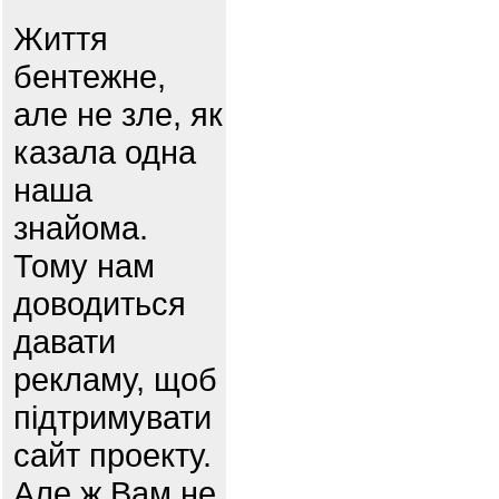
Життя
бентежне,
але не зле, як
казала одна
наша
знайома.
Тому нам
доводиться
давати
рекламу, щоб
підтримувати
сайт проекту.
Але ж Вам не