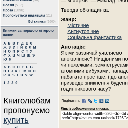
— м.Харків. — Наклад 1500
Піксельні книжки
(56)
Поезія
(517)
Тверда обкладинка.
Проза
(1098)
Пропонується видавцям
(21)
Жанр:
Всі книжки
(1660)
—
Містичне
Книжки за першою літерою
—
Антиутопічне
назви
—
Соціальна фантастика
А
Б
В
Г
Д
Е
Є
Анотація:
Ж
З
И
І
Й
К
Л
М
Н
О
П
Р
С
Т
У
Як ми зазвичай уявляємо
Ф
Х
Ц
Ч
Ш
Щ
Э
апокаліпсис? Нищівними п
Ю
Я
чи пожежами, землетрусами
A
B
C
D
E
F
G
атомними вибухами, нападо
H
I
J
K
L
M
N
O
P
R
S
T
U
V
W
набагато простіше, і до апо
призведе зникнення буденно
1
2
3
9
годинникового часу?
Книголюбам
Поділитись:
пропонуємо
Лінк із зображенням книжки:
купить