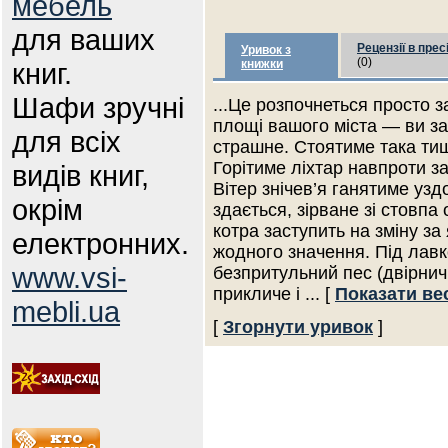
мебель
для ваших
Рецензії в прес
Уривок з
(0)
книг.
книжки
Шафи зручні
...Це розпочнеться просто з
площі вашого міста — ви з
для всіх
страшне. Стоятиме така тиша
Горітиме ліхтар навпроти з
видів книг,
Вітер знічев’я ганятиме уз
окрім
здається, зірване зі стовпа
котра заступить на зміну за
електронних.
жодного значення. Під лавк
www.vsi-
безпритульний пес (двірнич
прикличе і
... [
Показати ве
mebli.ua
[
Згорнути уривок
]