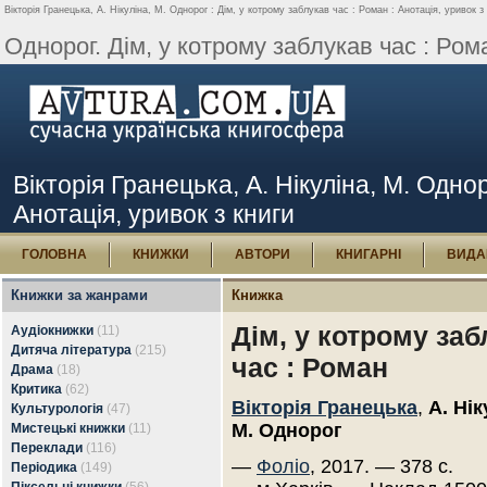
Вікторія Гранецька, А. Нікуліна, М. Однорог : Дім, у котрому заблукав час : Роман : Анотація, уривок з 
Однорог. Дім, у котрому заблукав час : Рома
Вікторія Гранецька, А. Нікуліна, М. Однор
Анотація, уривок з книги
ГОЛОВНА
КНИЖКИ
АВТОРИ
КНИГАРНІ
ВИДА
Книжки за жанрами
Книжка
Дім, у котрому заб
Аудіокнижки
(11)
Дитяча література
(215)
час : Роман
Драма
(18)
Критика
(62)
Вікторія Гранецька
,
А. Нік
Культурологія
(47)
М. Однорог
Мистецькі книжки
(11)
Переклади
(116)
—
Фоліо
, 2017. — 378 с.
Періодика
(149)