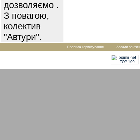
дозволяємо .
З повагою,
колектив
"Автури".
Правила користування
Засади рейтин