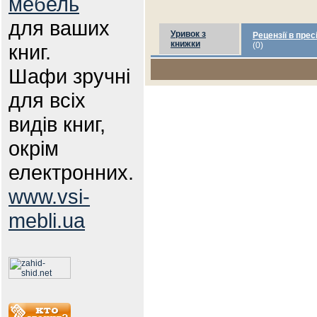
мебель
для ваших
Уривок з
Рецензії в прес
книжки
книг.
(0)
Шафи зручні
для всіх
видів книг,
окрім
електронних.
www.vsi-
mebli.ua