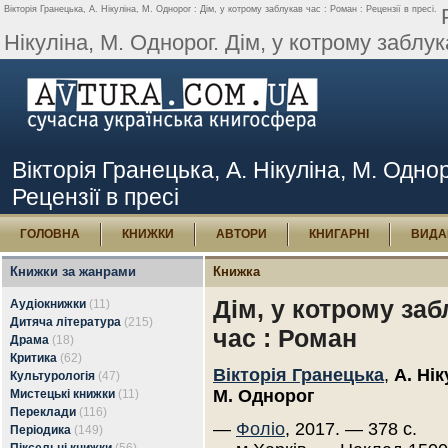
Вікторія Гранецька, А. Нікуліна, М. Однорог : Дім, у котрому заблукав час : Роман : Рецензії в пресі.
Нікуліна, М. Однорог. Дім, у котрому заблука
Вікторія Гранецька, А. Нікуліна, М. Однор
Рецензії в пресі
ГОЛОВНА
КНИЖКИ
АВТОРИ
КНИГАРНІ
ВИДА
Книжки за жанрами
Книжка
Дім, у котрому заб
Аудіокнижки
(11)
Дитяча література
(215)
час : Роман
Драма
(18)
Критика
(62)
Вікторія Гранецька
,
А. Нік
Культурологія
(47)
М. Однорог
Мистецькі книжки
(11)
Переклади
(116)
—
Фоліо
, 2017. — 378 с.
Періодика
(149)