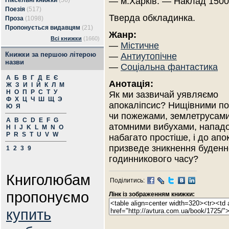
— м.Харків. — Наклад 1500
Піксельні книжки
(56)
Поезія
(517)
Тверда обкладинка.
Проза
(1098)
Пропонується видавцям
(21)
Жанр:
Всі книжки
(1660)
—
Містичне
Книжки за першою літерою
—
Антиутопічне
назви
—
Соціальна фантастика
А
Б
В
Г
Д
Е
Є
Анотація:
Ж
З
И
І
Й
К
Л
М
Н
О
П
Р
С
Т
У
Як ми зазвичай уявляємо
Ф
Х
Ц
Ч
Ш
Щ
Э
апокаліпсис? Нищівними п
Ю
Я
чи пожежами, землетрусами
A
B
C
D
E
F
G
атомними вибухами, нападо
H
I
J
K
L
M
N
O
P
R
S
T
U
V
W
набагато простіше, і до апо
призведе зникнення буденно
1
2
3
9
годинникового часу?
Книголюбам
Поділитись:
пропонуємо
Лінк із зображенням книжки:
купить