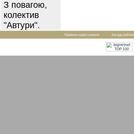
З повагою,
колектив
"Автури".
Правила користування
Засади рейтин