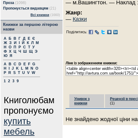
— м.Вашингтон. — Наклад 1
Проза
(1098)
Пропонується видавцям
(21)
Жанр:
Всі книжки
(1660)
—
Казки
Книжки за першою літерою
назви
Поділитись:
А
Б
В
Г
Д
Е
Є
Ж
З
И
І
Й
К
Л
М
Н
О
П
Р
С
Т
У
Ф
Х
Ц
Ч
Ш
Щ
Э
Ю
Я
Лінк із зображенням книжки:
A
B
C
D
E
F
G
H
I
J
K
L
M
N
O
P
R
S
T
U
V
W
1
2
3
9
Книголюбам
Уривок з
Рецензії в прес
книжки
(1)
пропонуємо
купить
Не знайдено жодної ціни на
мебель