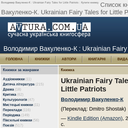
Володимир Вакуленко-К : Ukrainian Fairy Tales for Little Patriots : Купити книжку.
Список к
Вакуленко-К. Ukrainian Fairy Tales for Little P
Володимир Вакуленко-К : Ukrainian Fairy Ta
ГОЛОВНА
КНИЖКИ
АВТОРИ
КНИГАРНІ
ВИДА
Книжки за жанрами
Книжка
Ukrainian Fairy Tale
Аудіокнижки
(11)
Дитяча література
(215)
Little Patriots
Драма
(18)
Критика
(62)
Володимир Вакуленко-К
Культурологія
(47)
Мистецькі книжки
(11)
(Переклад: Dmitro Shostak)
Переклади
(116)
Періодика
(149)
—
Kindle Edition (Amazon)
, 
Піксельні книжки
(56)
с.
Поезія
(517)