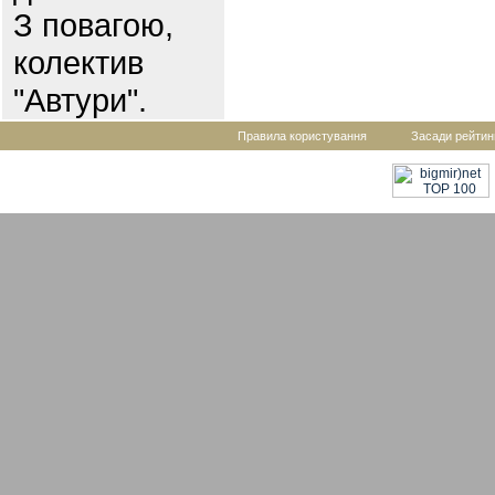
З повагою,
колектив
"Автури".
Правила користування
Засади рейтин