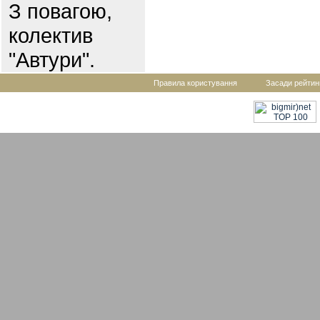
З повагою,
колектив
"Автури".
Правила користування
Засади рейтин