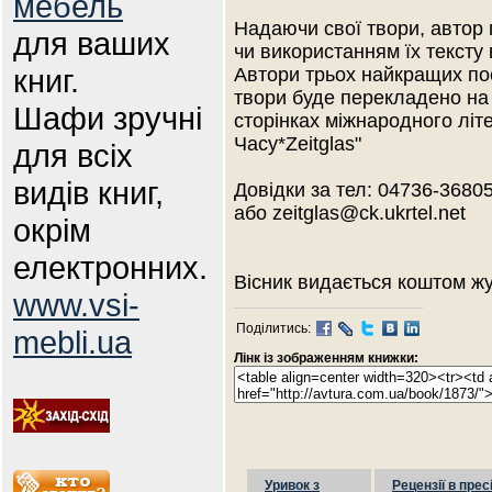
мебель
Надаючи свої твори, автор
для ваших
чи використанням їх тексту 
книг.
Автори трьох найкращих пое
твори буде перекладено на 
Шафи зручні
сторінках міжнародного лі
Часу*Zeitglas"
для всіх
видів книг,
Довідки за тел: 04736-36805
або zeitglas@ck.ukrtel.net
окрім
електронних.
Вісник видається коштом жу
www.vsi-
Поділитись:
mebli.ua
Лінк із зображенням книжки:
Уривок з
Рецензії в прес