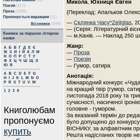
Піксельні книжки
(56)
Микола
,
Юхниця Євген
Поезія
(517)
Проза
(1098)
(Переклад: Апальков Олек
Пропонується видавцям
(21)
—
Склянка Часу*Zeitglas
, 2
Всі книжки
(1660)
— (Серія: Літературний вісн
Книжки за першою літерою
— м.Канів. — Наклад 250 ш
назви
Жанр:
А
Б
В
Г
Д
Е
Є
—
Проза
Ж
З
И
І
Й
К
Л
М
Н
О
П
Р
С
Т
У
—
Поезія
Ф
Х
Ц
Ч
Ш
Щ
Э
— Гумор, сатира
Ю
Я
A
B
C
D
E
F
G
Анотація:
H
I
J
K
L
M
N
O
Міжнародний конкурс «Чуда
P
R
S
T
U
V
W
на кращий твір (гумор, сат
1
2
3
9
листопада 2018 року та три
сучасності, насиченої ірон
Книголюбам
головне - гумором.
За вказаний термін до редак
пропонуємо
було допущено до конкурсу
ВІСНИКУ, за алфавітним пр
купить
Решта надісланих творів не