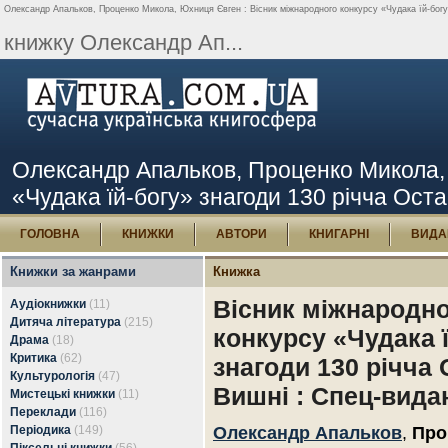
Олександр Апальков, Проценко Микола, Юхниця Євген : Вісник міжнародного конкурсу «Чудака їй-богу»
книжку Олександр Ап...
Олександр Апальков, Проценко Микола, 
«Чудака їй-богу» знагоди 130 річча Оста
ГОЛОВНА
КНИЖКИ
АВТОРИ
КНИГАРНІ
ВИДА
Книжки за жанрами
Книжка
Вісник міжнародн
Аудіокнижки
(11)
Дитяча література
(215)
конкурсу «Чудака 
Драма
(18)
Критика
(62)
знагоди 130 річча
Культурологія
(47)
Вишні : Спец-вида
Мистецькі книжки
(11)
Переклади
(116)
Періодика
(149)
Олександр Апальков
,
Про