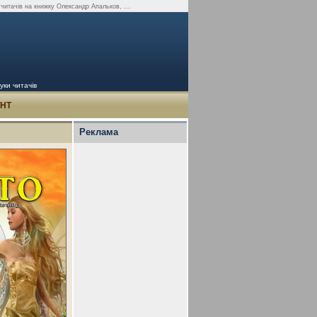
 читачів на книжку Олександр Апальков, ...
уки читачів
УНТ
Реклама