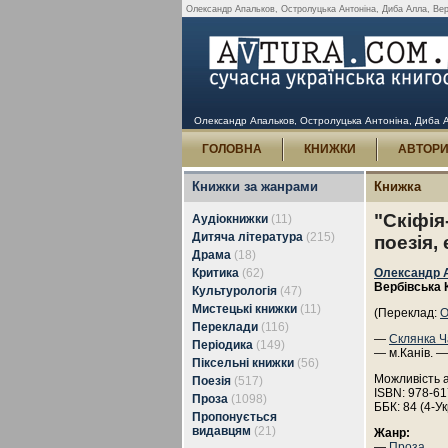
Олександр Апальков, Остролуцька Антоніна, Диба Алла, Вербів
Олександр Апальков, Остролуцька Антоніна, Диба Алла
ГОЛОВНА
КНИЖКИ
АВТОР
Книжки за жанрами
Книжка
"Скіфія
Аудіокнижки
(11)
Дитяча література
(215)
поезія, 
Драма
(18)
Критика
(62)
Олександр 
Вербівська 
Культурологія
(47)
Мистецькі книжки
(11)
(Переклад:
О
Переклади
(116)
—
Склянка Ч
Періодика
(149)
— м.Канів. —
Піксельні книжки
(56)
Можливість 
Поезія
(517)
ISBN: 978-61
Проза
(1098)
ББК: 84 (4-Ук
Пропонується
видавцям
(21)
Жанр:
—
Проза