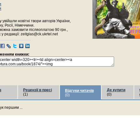
и
и
 увійшли новітні твори авторів України,
, Росії, Німеччини.
можна замовити післяоплатою 90 грн.,
у редакції: zeitglas@ck.ukrtel.net
раженням книжки:
з
Рецензії в пресі
Де купити
Відгуки читачів
(1)
(0)
(0)
ук першим ...