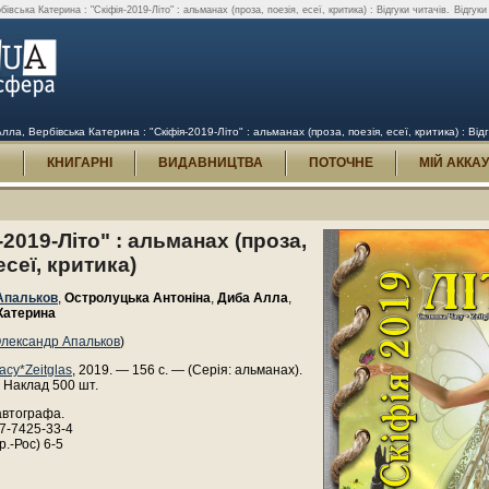
ська Катерина : "Скіфія-2019-Літо" : альманах (проза, поезія, есеї, критика) : Відгуки читачів.
Відгуки
, Вербівська Катерина : "Скіфія-2019-Літо" : альманах (проза, поезія, есеї, критика) : Відг
И
КНИГАРНІ
ВИДАВНИЦТВА
ПОТОЧНЕ
МІЙ АККА
-2019-Літо" : альманах (проза,
есеї, критика)
Апальков
,
Остролуцька Антоніна
,
Диба Алла
,
Катерина
лександр Апальков
)
асу*Zeitglas
, 2019. — 156 с. — (Серія: альманах).
 Наклад 500 шт.
автографа.
7-7425-33-4
р.-Рос) 6-5