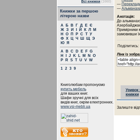
Всі книжки
(1660)
—
Переклад
—
Альманах
Книжки за першою
літерою назви
Анотація:
До альманаху
А
Б
В
Г
Д
Е
Є
Азербайджану
Ж
З
И
І
Й
К
Л
М
Примірники 
Н
О
П
Р
С
Т
У
замовивши їх 
Ф
Х
Ц
Ч
Ш
Щ
Э
Ю
Я
Поділитись:
A
B
C
D
E
F
G
Лінк із зоб
H
I
J
K
L
M
N
O
P
R
S
T
U
V
W
1
2
3
9
Книголюбам пропонуємо
купить мебель
Уривок 
для ваших книг.
книжки
Шафи зручні для всіх
видів книг, окрім електронних.
www.vsi-mebli.ua
Залиште відг