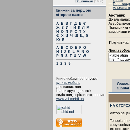
Всі книжки
(1660)
—
Переклад
—
Альманах
Книжки за першою
літерою назви
Анотація:
До альманаху
А
Б
В
Г
Д
Е
Є
Азербайджану
Ж
З
И
І
Й
К
Л
М
Примірники 
Н
О
П
Р
С
Т
У
замовивши їх 
Ф
Х
Ц
Ч
Ш
Щ
Э
Ю
Я
Поділитись:
A
B
C
D
E
F
G
Лінк із зоб
H
I
J
K
L
M
N
O
P
R
S
T
U
V
W
1
2
3
9
Книголюбам пропонуємо
купить мебель
Уривок 
для ваших книг.
книжки
Шафи зручні для всіх
видів книг, окрім електронних.
www.vsi-mebli.ua
НА СТОРОЖІ
Автор рецен
Теперішні н
зору соціол
експертами. 