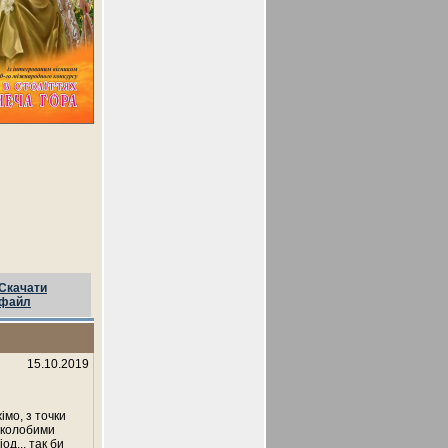
Скачати
файл
15.10.2019
імо, з точки
соколобими
од... так би