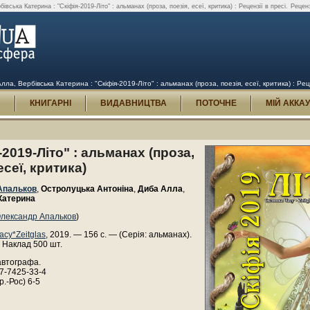
ська Катерина : "Скіфія-2019-Літо" : альманах (проза, поезія, есеї, критика) : Рецензії в пресі.
Реценз
, Вербівська Катерина : "Скіфія-2019-Літо" : альманах (проза, поезія, есеї, критика) : Реце
И
КНИГАРНІ
ВИДАВНИЦТВА
ПОТОЧНЕ
МІЙ АККА
-2019-Літо" : альманах (проза,
есеї, критика)
Апальков
,
Остролуцька Антоніна
,
Диба Алла
,
Катерина
лександр Апальков
)
асу*Zeitglas
, 2019. — 156 с. — (Серія: альманах).
 Наклад 500 шт.
автографа.
7-7425-33-4
р.-Рос) 6-5