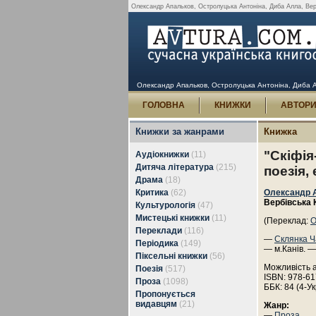
Олександр Апальков, Остролуцька Антоніна, Диба Алла, Вербів
Олександр Апальков, Остролуцька Антоніна, Диба Алла
ГОЛОВНА
КНИЖКИ
АВТОР
Книжки за жанрами
Книжка
"Скіфія
Аудіокнижки
(11)
Дитяча література
(215)
поезія, 
Драма
(18)
Критика
(62)
Олександр 
Вербівська 
Культурологія
(47)
Мистецькі книжки
(11)
(Переклад:
О
Переклади
(116)
—
Склянка Ч
Періодика
(149)
— м.Канів. —
Піксельні книжки
(56)
Можливість 
Поезія
(517)
ISBN: 978-61
Проза
(1098)
ББК: 84 (4-Ук
Пропонується
видавцям
(21)
Жанр:
—
Проза