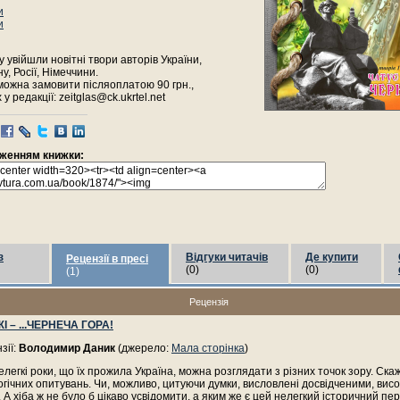
и
и
 увійшли новітні твори авторів України,
, Росії, Німеччини.
можна замовити післяоплатою 90 грн.,
у редакції: zeitglas@ck.ukrtel.net
раженням книжки:
з
Відгуки читачів
Де купити
Рецензії в пресі
(0)
(0)
(1)
Рецензія
 – ...ЧЕРНЕЧА ГОРА!
зії:
Володимир Даник
(джерело:
Мала сторінка
)
елегкі роки, що їх прожила Україна, можна розглядати з різних точок зору. Скаж
огічних опитувань. Чи, можливо, цитуючи думки, висловлені досвідченими, ви
А хіба ж не було б цікаво усвідомити, а яким же є цей нелегкий історичний пері