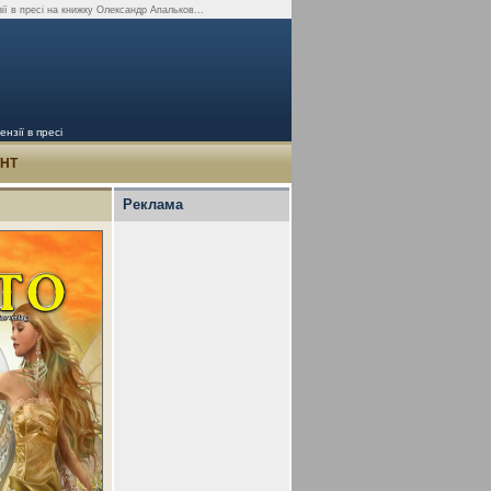
ії в пресі на книжку Олександр Апальков...
нзії в пресі
УНТ
Реклама