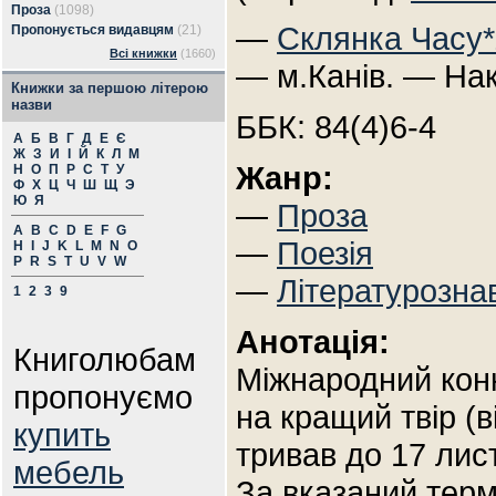
Проза
(1098)
—
Склянка Часу*
Пропонується видавцям
(21)
Всі книжки
(1660)
— м.Канів. — Нак
Книжки за першою літерою
назви
ББК: 84(4)6-4
А
Б
В
Г
Д
Е
Є
Ж
З
И
І
Й
К
Л
М
Жанр:
Н
О
П
Р
С
Т
У
Ф
Х
Ц
Ч
Ш
Щ
Э
Ю
Я
—
Проза
A
B
C
D
E
F
G
—
Поезія
H
I
J
K
L
M
N
O
P
R
S
T
U
V
W
—
Літературозна
1
2
3
9
Анотація:
Книголюбам
Міжнародний ко
пропонуємо
на кращий твір (
купить
тривав до 17 лис
мебель
За вказаний терм