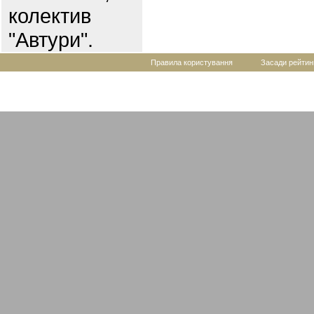
колектив
"Автури".
Правила користування
Засади рейтин