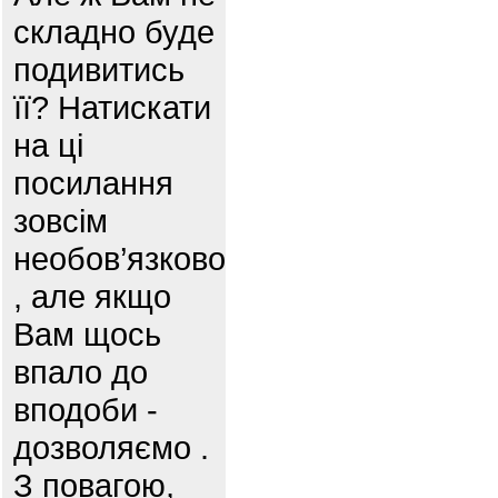
складно буде
подивитись
її? Натискати
на ці
посилання
зовсім
необов’язково
, але якщо
Вам щось
впало до
вподоби -
дозволяємо .
З повагою,