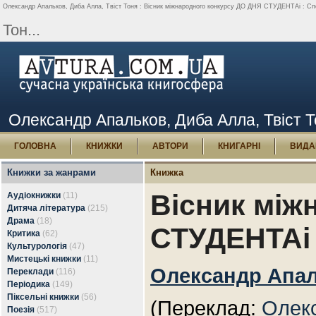
Олександр Апальков, Диба Алла, Твіст Тоня : Вісник міжнародного конкурсу ДО ДНЯ СТУДЕНТАі : Спе
Тон...
Олександр Апальков, Диба Алла, Твіст 
ГОЛОВНА
КНИЖКИ
АВТОРИ
КНИГАРНІ
ВИДА
Книжки за жанрами
Книжка
Вісник між
Аудіокнижки
(11)
Дитяча література
(215)
Драма
(18)
СТУДЕНТАі 
Критика
(62)
Культурологія
(47)
Мистецькі книжки
(11)
Олександр Апа
Переклади
(116)
Періодика
(149)
Піксельні книжки
(56)
(Переклад:
Олек
Поезія
(517)