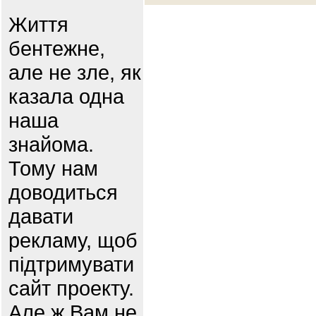
Життя
бентежне,
але не зле, як
казала одна
наша
знайома.
Тому нам
доводиться
давати
рекламу, щоб
підтримувати
сайт проекту.
Але ж Вам не