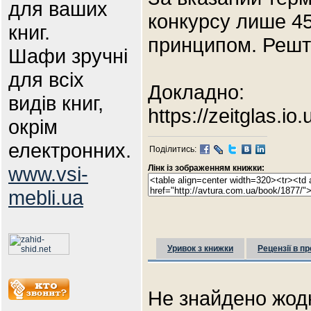
для ваших
конкурсу лише 45
книг.
принципом. Решта
Шафи зручні
для всіх
Докладно:
видів книг,
https://zeitglas.
окрім
електронних.
Поділитись:
www.vsi-
Лінк із зображенням книжки:
mebli.ua
Уривок з книжки
Рецензії в пр
Не знайдено жодн