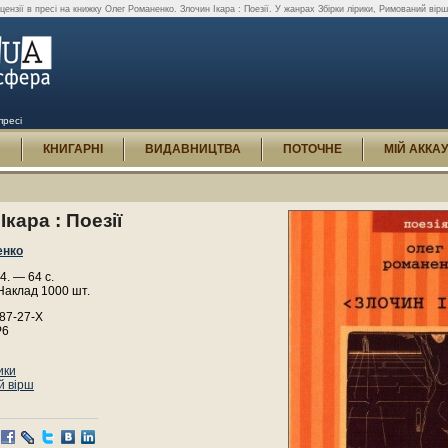
цензії в пресі на книжку Олег Романенко. Злочин Ікара : Поезії. У жанрах Збірки лірики, Римований вірш, 
пресі
И
КНИГАРНІ
ВИДАВНИЦТВА
ПОТОЧНЕ
МІЙ АККА
Ікара : Поезії
енко
4. — 64 с.
Наклад 1000 шт.
87-27-X
Р6
ики
й вірш