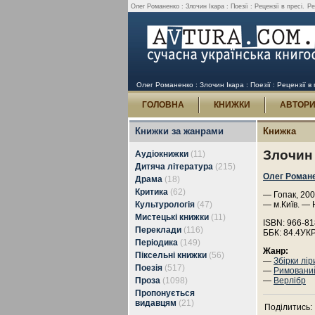
Олег Романенко : Злочин Ікара : Поезії : Рецензії в пресі.
Ре
Олег Романенко : Злочин Ікара : Поезії : Рецензії в 
ГОЛОВНА
КНИЖКИ
АВТОР
Книжки за жанрами
Книжка
Злочин 
Аудіокнижки
(11)
Дитяча література
(215)
Олег Роман
Драма
(18)
Критика
(62)
— Гопак, 200
Культурологія
(47)
— м.Київ. — 
Мистецькі книжки
(11)
ISBN: 966-81
Переклади
(116)
ББК: 84.4УК
Періодика
(149)
Жанр:
Піксельні книжки
(56)
—
Збірки лір
Поезія
(517)
—
Римовани
Проза
(1098)
—
Верлібр
Пропонується
видавцям
(21)
Поділитись: