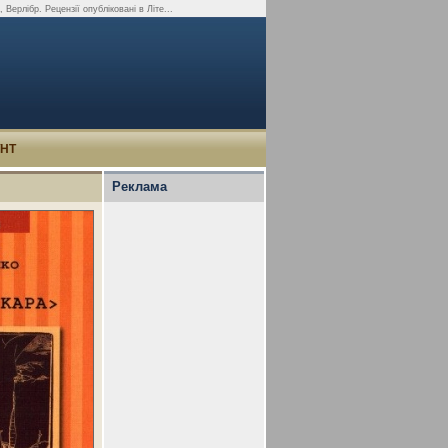
Верлібр. Рецензії опубліковані в Літе...
УНТ
Реклама