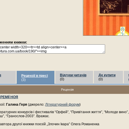
раженням книжки:
з
Відгуки читачів
Де купити
Рецензії в пресі
(0)
(0)
(3)
Рецензія
РЕМІЇ НОЯ
зії:
Галина Геря
(джерело:
Літературний форум
)
ературних конкурсів і фестивалів “Орфей”, “Привітання життя”, “Молоде вино”,
ш”, “Гранослов-2003”. Вражає.
о автора другої книжки поезій „Злочин Ікара” Олега Романенка