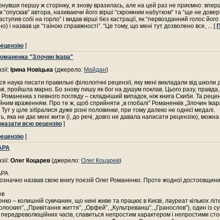
нувши першу ж сторінку, я знову вразилась, але на цей раз не приємно: впер
к “опускав” автора, називаючи його вірші “скромним набутком” та “ще не дове
ступив собі на горло” і видав вірші без кастрації, як “первозданний голос його
но) і назвав це “таїною справжності”. “Це тому, що мені тут дозволено все,
... [
П
рецензію
]
Романенка "Злочин Ікара"
зії:
Ірина Новіцька
(джерело:
Майдан
)
ся наука писати правильні філологічні рецензії, яку мені викладали від школи 
і, пройшла марно. Бо знову пишу як бог на душум поклав. Цього разу, правда, 
 Романенка з певного погляду – складніший випадок, ніж книга Скиби. Та реце
йним враженням. Про те ж, щоб сприйняти „в глобалі” Романенків „Злочин Ікара”
 Тут у ціле зібралися дуже різні половинки, при тому далеко не однієї медалі.
ь, яка не дає мені жити (і, до речі, довго не давала написати рецензію), можна
оказати всю рецензію
]
рецензію
]
АРА
зії:
Олег Коцарев
(джерело:
Олег Коцарев
)
АРА
означно назвав свою книгу поезій Олег Романенко. Проте жодної достоєвщини 
ев
нко – колишній сумчанин, що нині живе та працює в Києві, лауреат кількох лі
олоскип”, „Привітання життя”, „Орфей”, „Культреванш”, „Гранослов”), один із с
в передреволюційних часів, славиться непростим характером і непростими сто