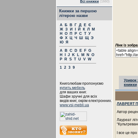
Всі книжки
(1660)
Книжки за першою
літерою назви
А
Б
В
Г
Д
Е
Є
Ж
З
И
І
Й
К
Л
М
Н
О
П
Р
С
Т
У
Ф
Х
Ц
Ч
Ш
Щ
Э
Ю
Я
Лінк із зоб
A
B
C
D
E
F
G
H
I
J
K
L
M
N
O
P
R
S
T
U
V
W
1
2
3
9
Уривок 
Книголюбам пропонуємо
книжки
купить мебель
для ваших книг.
Шафи зручні для всіх
видів книг, окрім електронних.
ЛАВРЕЯТ П
www.vsi-mebli.ua
Автор рецен
Лауреат літ
“Культреван
І все це пр