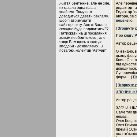
Життя бентежне, але не зле,
Але перевер
як казала одна наша
редактор та
знайома. Тому нам
Редактор “на
доводиться давати рекламу,
автора, звіс
щоб підтримувати
рецензію
]
сайт проекту. Але ж Вам не
[
Згорнути 
складно буде подивитись її?
Натискати на ці посилання
Про книгу 
зовсім необов’язково , але
якщо Вам щось впало до
Автор рецен
вподоби - дозволяємо . З
повагою, колектив "Автури".
Очевидно, в
цьому форум
Книга Олега
під односта
доводиться.
Суперечніст
формі
... [
П
[
Згорнути 
ЗЛОЧИН ІК
Автор рецен
ЗЛОЧИН ІК
Саме так дв
немає...
Олег Коцар
Олег Романе
премій („См
політв’язні