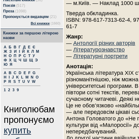
Піксельні книжки
(56)
— м.Київ. — Наклад 1000 ш
Поезія
(517)
Проза
(1098)
Тверда обкладинка.
Пропонується видавцям
(21)
ISBN: 978-617-7313-62-4, 9
Всі книжки
(1660)
61-7
Книжки за першою літерою
Жанр:
назви
—
Антології різних авторів
А
Б
В
Г
Д
Е
Є
—
Літературознавство
Ж
З
И
І
Й
К
Л
М
—
Літературні портрети
Н
О
П
Р
С
Т
У
Ф
Х
Ц
Ч
Ш
Щ
Э
Ю
Я
Анотація:
Українська література XIX с
A
B
C
D
E
F
G
H
I
J
K
L
M
N
O
різноманітнішою, ніж можна
P
R
S
T
U
V
W
університетські програми. 
1
2
3
9
півтори сотні текстів, пере
сучасному читачеві. Деякі 
Це не обов’язково «найбіль
Книголюбам
— але передовсім цікаві сьо
пропонуємо
Антона Головатого до «Не 
культури від «Малоросії» д
купить
непередбачуваний.
До другої частини ввійшли 