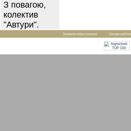
З повагою,
колектив
"Автури".
Правила користування
Засади рейтин