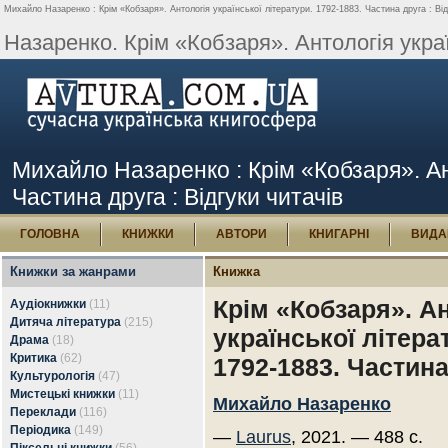
Михайло Назаренко : Крім «Кобзаря». Антологія української літератури. 1792-1883. Частина друга : Від
Назаренко. Крім «Кобзаря». Антологія україн
Михайло Назаренко : Крім «Кобзаря». Ант
Частина друга : Відгуки читачів
ГОЛОВНА
КНИЖКИ
АВТОРИ
КНИГАРНІ
ВИДА
Книжки за жанрами
Книжка
Крім «Кобзаря». А
Аудіокнижки
(11)
Дитяча література
(215)
української літера
Драма
(18)
Критика
(62)
1792-1883. Частина
Культурологія
(47)
Мистецькі книжки
(11)
Михайло Назаренко
Переклади
(116)
Періодика
(149)
—
Laurus
, 2021. — 488 с.