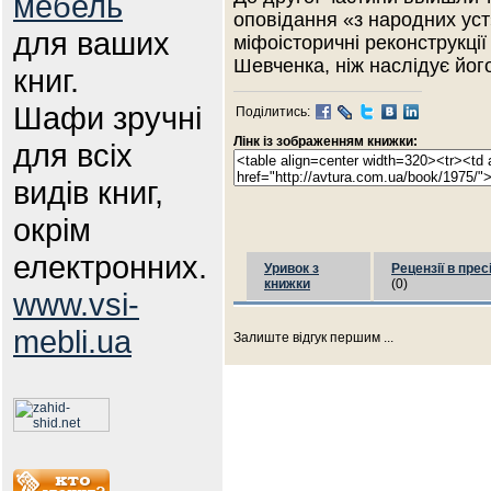
мебель
оповідання «з народних уст»
для ваших
міфоісторичні реконструкції
Шевченка, ніж наслідує йог
книг.
Шафи зручні
Поділитись:
Лінк із зображенням книжки:
для всіх
видів книг,
окрім
електронних.
Уривок з
Рецензії в прес
книжки
(0)
www.vsi-
mebli.ua
Залиште відгук першим ...