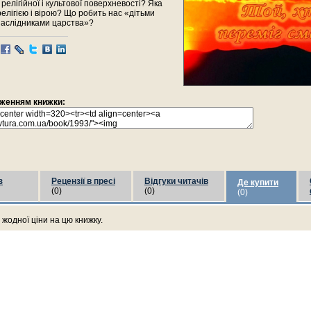
 релігійної і культової поверхневості? Яка
релігією і вірою? Що робить нас «дітьми
наслідниками царства»?
раженням книжки:
з
Рецензії в пресі
Відгуки читачів
Де купити
(0)
(0)
(0)
жодної ціни на цю книжку.