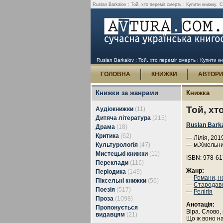
Ruslan Barkalov : Той, хто переміг смерть : Купити книжку.
С
Ruslan Barkalov : Той, хто переміг смерть : Купити к
ГОЛОВНА
КНИЖКИ
АВТОР
Книжки за жанрами
Книжка
Той, хт
Аудіокнижки
(11)
Дитяча література
(215)
Ruslan Bark
Драма
(18)
Критика
(62)
— Лілія, 201
Культурологія
(47)
— м.Хмельни
Мистецькі книжки
(11)
ISBN: 978-61
Переклади
(116)
Жанр:
Періодика
(149)
—
Романи, н
Піксельні книжки
(56)
—
Стародавн
Поезія
(517)
—
Релігія
Проза
(1098)
Анотація:
Пропонується
Віра. Слово,
видавцям
(21)
Що ж воно на