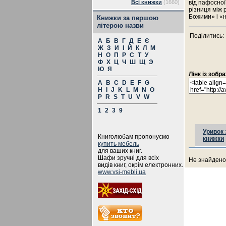
Всі книжки
(1660)
від пафосної
різниця між 
Божими» і «
Книжки за першою
літерою назви
Поділитись:
А
Б
В
Г
Д
Е
Є
Ж
З
И
І
Й
К
Л
М
Н
О
П
Р
С
Т
У
Ф
Х
Ц
Ч
Ш
Щ
Э
Ю
Я
Лінк із зоб
A
B
C
D
E
F
G
H
I
J
K
L
M
N
O
P
R
S
T
U
V
W
1
2
3
9
Уривок 
Книголюбам пропонуємо
книжки
купить мебель
для ваших книг.
Шафи зручні для всіх
Не знайдено 
видів книг, окрім електронних.
www.vsi-mebli.ua