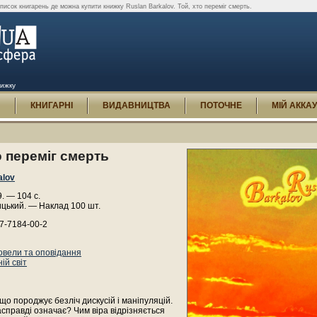
писок книгарень де можна купити книжку Ruslan Barkalov. Той, хто переміг смерть.
нижку
И
КНИГАРНІ
ВИДАВНИЦТВА
ПОТОЧНЕ
МІЙ АККА
о переміг смерть
alov
9. — 104 с.
цький. — Наклад 100 шт.
7-7184-00-2
овели та оповідання
ій світ
 що породжує безліч дискусій і маніпуляцій.
справді означає? Чим віра відрізняється