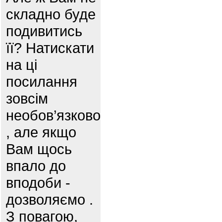
складно буде
подивитись
її? Натискати
на ці
посилання
зовсім
необов’язково
, але якщо
Вам щось
впало до
вподоби -
дозволяємо .
З повагою,