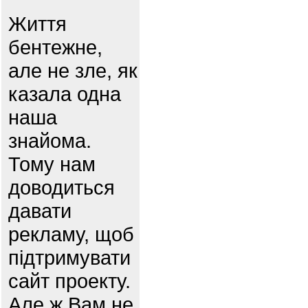
Життя
бентежне,
але не зле, як
казала одна
наша
знайома.
Тому нам
доводиться
давати
рекламу, щоб
підтримувати
сайт проекту.
Але ж Вам не