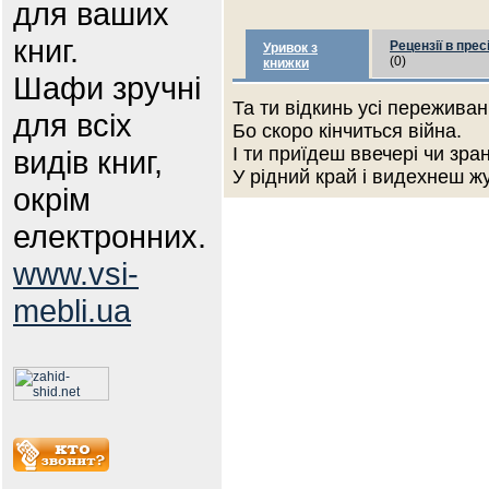
для ваших
книг.
Рецензії в прес
Уривок з
(0)
книжки
Шафи зручні
Та ти відкинь усі переживан
для всіх
Бо скоро кінчиться війна.
І ти приїдеш ввечері чи зра
видів книг,
У рідний край і видехнеш ж
окрім
електронних.
www.vsi-
mebli.ua