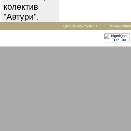
колектив
"Автури".
Правила користування
Засади рейтин