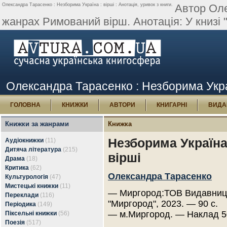
Олександра Тарасенко : Незборима Україна : вірші : Анотація, уривок з книги.
Автор Оле
жанрах Римований вірш. Анотація: У книзі 
Олександра Тарасенко : Незборима Україн
ГОЛОВНА
КНИЖКИ
АВТОРИ
КНИГАРНІ
ВИДА
Книжки за жанрами
Книжка
Незборима Україна
Аудіокнижки
(11)
Дитяча література
(215)
вірші
Драма
(18)
Критика
(62)
Олександра Тарасенко
Культурологія
(47)
Мистецькі книжки
(11)
— Миргород:ТОВ Видавниц
Переклади
(116)
"Миргород", 2023. — 90 с.
Періодика
(149)
— м.Миргород. — Наклад 5
Піксельні книжки
(56)
Поезія
(517)