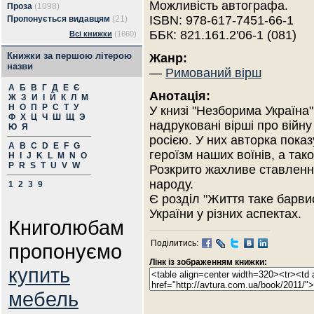
Можливість автографа.
Проза
(1098)
ISBN: 978-617-7451-66-1
Пропонується видавцям
(21)
ББК: 821.161.2'06-1 (081)
Всі книжки
(1660)
Книжки за першою літерою
Жанр:
назви
—
Римований вірш
А
Б
В
Г
Д
Е
Є
Анотація:
Ж
З
И
І
Й
К
Л
М
Н
О
П
Р
С
Т
У
У книзі "Незборима Україна"
Ф
Х
Ц
Ч
Ш
Щ
Э
надруковані вірші про війну
Ю
Я
росією. У них авторка показ
A
B
C
D
E
F
G
героїзм наших воїнів, а так
H
I
J
K
L
M
N
O
P
R
S
T
U
V
W
Розкрито жахливе ставлення
народу.
1
2
3
9
Є розділ "Життя таке барвис
України у різних аспектах.
Книголюбам
Поділитись:
пропонуємо
Лінк із зображенням книжки:
купить
мебель