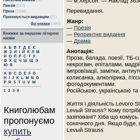
— м.Херсон. — Наклад 3636
Піксельні книжки
(56)
Поезія
(517)
Перевидання.
Проза
(1098)
Пропонується видавцям
(21)
Жанр:
Всі книжки
(1660)
—
Поезія
Книжки за першою літерою
—
Репринтне видання
назви
—
Драма
А
Б
В
Г
Д
Е
Є
Анотація:
Ж
З
И
І
Й
К
Л
М
Н
О
П
Р
С
Т
У
Проза, балада, поезії, ТБ-с
Ф
Х
Ц
Ч
Ш
Щ
Э
некрогімн, епіталами, мадрі
Ю
Я
імпровізації, замітки, антиут
A
B
C
D
E
F
G
колисанка, алколірика, п'єс
H
I
J
K
L
M
N
O
P
R
S
T
U
V
W
фотодокументами.
Російською, українською та
1
2
3
9
Життя і діяльність Levого S
Книголюбам
Levый Strauss? Кому потріб
зазіповані? Хіба що комусь.
пропонуємо
сонячного дня. Якщо буде,
купить
Levый Strauss