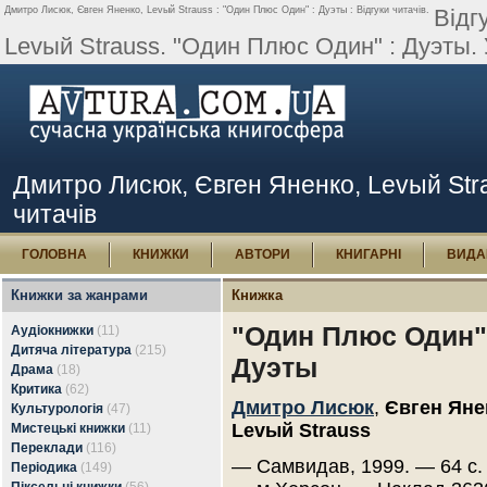
Дмитро Лисюк, Євген Яненко, Levый Strauss : "Один Плюс Один" : Дуэты : Відгуки читачів.
Відг
Levый Strauss. "Один Плюс Один" : Дуэты. У
Дмитро Лисюк, Євген Яненко, Levый Stra
читачів
ГОЛОВНА
КНИЖКИ
АВТОРИ
КНИГАРНІ
ВИДА
Книжки за жанрами
Книжка
"Один Плюс Один"
Аудіокнижки
(11)
Дитяча література
(215)
Дуэты
Драма
(18)
Критика
(62)
Дмитро Лисюк
,
Євген Яне
Культурологія
(47)
Levый Strauss
Мистецькі книжки
(11)
Переклади
(116)
— Самвидав, 1999. — 64 с.
Періодика
(149)