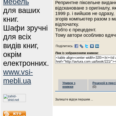
мебель
Репринтне піксельне виданн
відскановане з оригіналу,
для ваших
1999 р. і вийшов не одразу,
книг.
згорів компьютер разом з м
відпочатку.
Шафи зручні
Тобто є прецедент.
для всіх
Тому автори особливо вдячн
видів книг,
Поділитись:
окрім
Лінк із зображенням книжки:
електронних.
www.vsi-
mebli.ua
Уривок з
Рецензії в прес
книжки
(0)
Залиште відгук першим ...