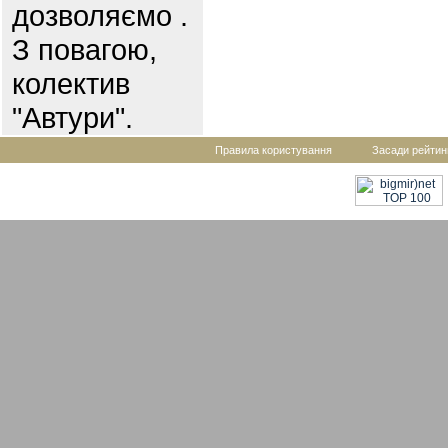
дозволяємо .
З повагою,
колектив
"Автури".
Правила користування
Засади рейтин