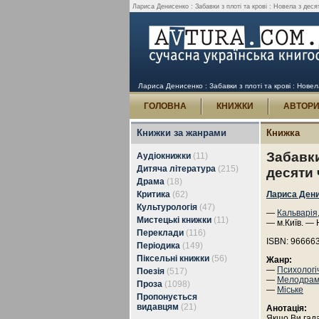
Лариса Денисенко : Забавки з плоті та крові : Новела з десят
Лариса Денисенко : Забавки з плоті та крові : Новел
ГОЛОВНА
КНИЖКИ
АВТОР
Книжки за жанрами
Книжка
Забавки
Аудіокнижки
(11)
Дитяча література
(215)
десяти 
Драма
(18)
Критика
(62)
Лариса Ден
Культурологія
(47)
—
Кальварія
Мистецькі книжки
(11)
— м.Київ. — 
Переклади
(116)
ISBN: 96666
Періодика
(149)
Піксельні книжки
(56)
Жанр:
—
Психологі
Поезія
(517)
—
Мелодра
Проза
(1098)
—
Міське
Пропонується
видавцям
(21)
Анотація:
Якщо Ви гада