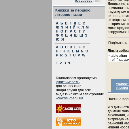
Всі книжки
(1660)
Денисенко, х
помиляєтесь.
Книжки за першою
з кумедним 
літерою назви
силенна гоме
витворюємо 
А
Б
В
Г
Д
Е
Є
історичних, 
Ж
З
И
І
Й
К
Л
М
може продовж
Н
О
П
Р
С
Т
У
зворушлива lo
Ф
Х
Ц
Ч
Ш
Щ
Э
Ю
Я
Поділитись:
A
B
C
D
E
F
G
Лінк із зоб
H
I
J
K
L
M
N
O
P
R
S
T
U
V
W
1
2
3
9
Книголюбам пропонуємо
купить мебель
Уривок 
для ваших книг.
книжки
Шафи зручні для всіх
видів книг, окрім електронних.
www.vsi-mebli.ua
Частина перш
Я з дитинств
до мене мают
виховання, н
витримую наві
ранковий нас
кишені носов