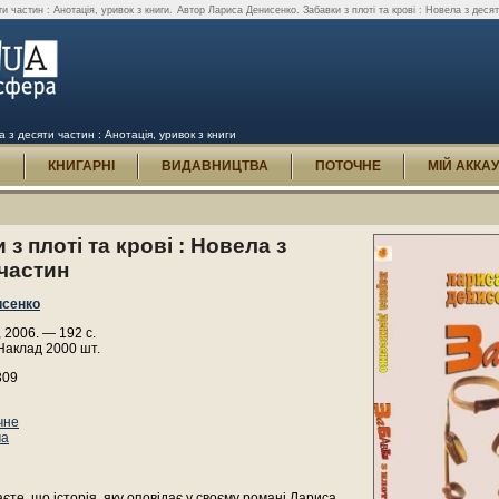
и частин : Анотація, уривок з книги.
Автор Лариса Денисенко. Забавки з плоті та крові : Новела з деся
а з десяти частин : Анотація, уривок з книги
И
КНИГАРНІ
ВИДАВНИЦТВА
ПОТОЧНЕ
МІЙ АККА
 з плоті та крові : Новела з
частин
исенко
, 2006. — 192 с.
Наклад 2000 шт.
309
чне
ма
єте, що історія, яку оповідає у своєму романі Лариса