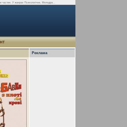
ти частин. У жанрах Психологічне, Мелодра...
УНТ
Реклама