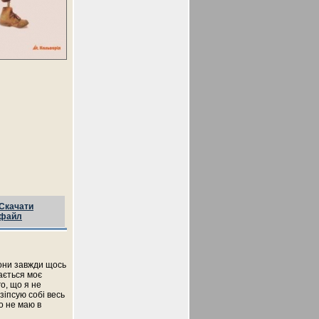
Скачати
файл
вони завжди щось
бається моє
о, що я не
 зіпсую собі весь
о не маю в