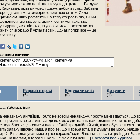
оч у чомусь схожа на ті, що ви чули до цього, — Ви дуже
 Карнавал, який мимоволі дарує добрий усміх. Забавки
перевдяганням та химерною «зміною статі». Сила-
рично смішних рефлексій на тему стереотипів, які ми
щоденно: наївних, вульгарних, сентиментальних,
культурницьких, вікових, «тусовочних» — кожен читач
ити список або й укласти свій. Однак попри все — це
ve story...
раженням книжки:
Рецензії в пресі
Відгуки читачів
Де купити
з
(5)
(0)
(1)
а. Забавки. Ерік
а ненавиджу англійців. Тобто не зовсім ненавиджу, просто мені здається, що 
ь, прискіпливо ставляться до всіх моїх дій, навіть найневинніших; їм не подо
е подобається, як саме я вживаю їхній традиційний чай, вони обурюються з тог
ть запаху вівсяної каші, а про те, що її треба їсти, я й думати не можу. Інакше
трій. Я не опанував мистецтво верхової їзди. Я не вмію носити циліндра. Част
ика. Та що там, я взагалі ніколи не маю в кишені
... [
Показати весь уривок
]