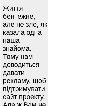
Життя
бентежне,
але не зле, як
казала одна
наша
знайома.
Тому нам
доводиться
давати
рекламу, щоб
підтримувати
сайт проекту.
Але ж Вам не