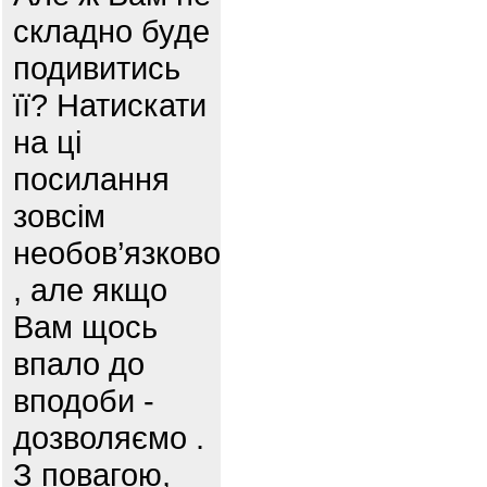
складно буде
подивитись
її? Натискати
на ці
посилання
зовсім
необов’язково
, але якщо
Вам щось
впало до
вподоби -
дозволяємо .
З повагою,