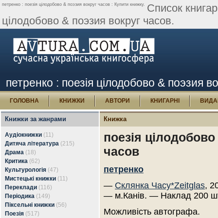
петренко : поезія цілодобово & поэзия вокруг часов : Купити книжку.
Список книгар
цілодобово & поэзия вокруг часов.
петренко : поезія цілодобово & поэзия во
ГОЛОВНА
КНИЖКИ
АВТОРИ
КНИГАРНІ
ВИДА
Книжки за жанрами
Книжка
поезія цілодобово
Аудіокнижки
(11)
Дитяча література
(215)
часов
Драма
(18)
Критика
(62)
петренко
Культурологія
(47)
Мистецькі книжки
(11)
—
Склянка Часу*Zeitglas
, 2
Переклади
(116)
— м.Канів. — Наклад 200 ш
Періодика
(149)
Піксельні книжки
(56)
Можливість автографа.
Поезія
(517)