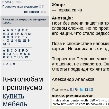
Проза
(1098)
Жанр:
Пропонується видавцям
(21)
— перша свіча
Всі книжки
(1660)
Анотація:
Книжки за першою літерою
Поэт без имени пишет на тр
назви
словом сложно. Но по прои
А
Б
В
Г
Д
Е
Є
его нации. Что стало редк
Ж
З
И
І
Й
К
Л
М
Н
О
П
Р
С
Т
У
Ф
Х
Ц
Ч
Ш
Щ
Э
Поза и спокойствие напом
Ю
Я
картин. Невыписанных и од
A
B
C
D
E
F
G
H
I
J
K
L
M
N
O
P
R
S
T
U
V
W
Творчество Петренко может
утешение, не лекарство. Он
1
2
3
9
Ответы предвидятся читат
Книголюбам
Александр Апальков
пропонуємо
Поділитись:
купить
Лінк із зображенням книжки:
мебель