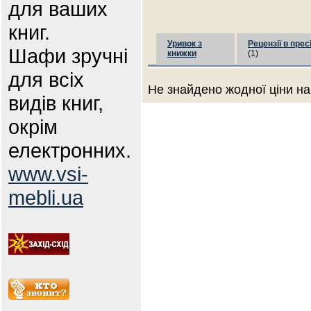
для ваших
книг.
Уривок з
Рецензії в прес
Шафи зручні
книжки
(1)
для всіх
Не знайдено жодної ціни на
видів книг,
окрім
електронних.
www.vsi-
mebli.ua