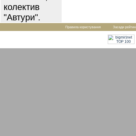
колектив
"Автури".
Правила користування
Засади рейтин