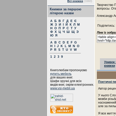
Всі книжки
(1660)
Творчество П
вопросы. От
Книжки за першою
літерою назви
Александр А
А
Б
В
Г
Д
Е
Є
Ж
З
И
І
Й
К
Л
М
Поділитись:
Н
О
П
Р
С
Т
У
Ф
Х
Ц
Ч
Ш
Щ
Э
Лінк із зоб
Ю
Я
A
B
C
D
E
F
G
H
I
J
K
L
M
N
O
P
R
S
T
U
V
W
1
2
3
9
Уривок 
книжки
Книголюбам пропонуємо
купить мебель
для ваших книг.
Шафи зручні для всіх
Поетичні п
видів книг, окрім електронних.
www.vsi-mebli.ua
Автор рецен
У нього Сло
мовби різьб
наснажений 
але за пил
Я все життя