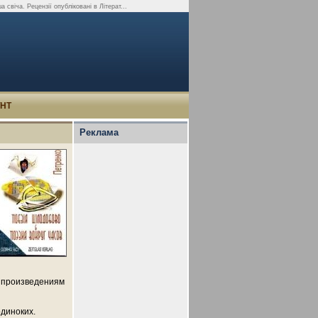
 свіча. Рецензії опубліковані в Літерат...
УНТ
Реклама
о произведениям
диноких.