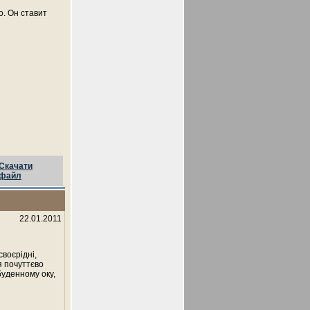
о. Он ставит
Скачати
файл
22.01.2011
своєрідні,
я почуттєво
буденному оку,