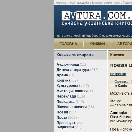
петренко : поезія цілодобово & поэзия вокруг часов : Рецензі
петренко : поезія цілодобово & поэзия вокруг часов :
ГОЛОВНА
КНИЖКИ
АВТОР
Книжки за жанрами
Книжка
поезія 
Аудіокнижки
(11)
Дитяча література
(215)
петренко
Драма
(18)
Критика
(62)
—
Склянка Ч
Культурологія
(47)
— м.Канів. —
Мистецькі книжки
(11)
Можливість 
Переклади
(116)
Жанр:
Періодика
(149)
— перша сві
Піксельні книжки
(56)
Поезія
(517)
Анотація:
Поэт без име
Проза
(1098)
его можно су
Пропонується
видавцям
(21)
Поза и спок