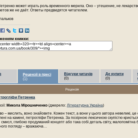
етренко может играть роль временного мерила. Оно – утешение, не лекарств
ветов же не даёт. Ответы предвидятся читателем.
пальков
раженням книжки:
з
Відгуки читачів
Де купити
Рецензії в пресі
(0)
(0)
(1)
Рецензія
етрогліфи Петренка
зії:
Микола Мірошниченко
(джерело:
Літературна Україна
)
во – мислить, воно знайовите. Кожен текст, а вони у цього автора невеликі, це 
лені на камені, петрогліфи Петренка. За позірною лексичною скупістю криєтьс
смисл, глибоко продуманий концепт або така собі деталь світу, малопомітна 
ьного погляду – вражаюча…