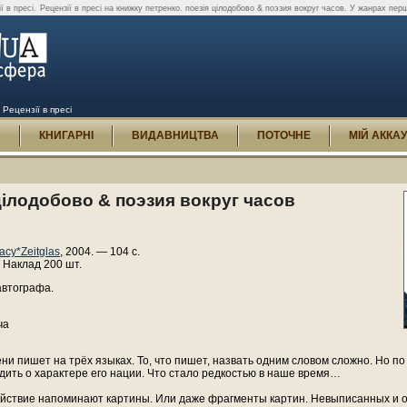
ї в пресі.
Рецензії в пресі на книжку петренко. поезія цілодобово & поэзия вокруг часов. У жанрах перша
 Рецензії в пресі
И
КНИГАРНІ
ВИДАВНИЦТВА
ПОТОЧНЕ
МІЙ АККА
цілодобово & поэзия вокруг часов
асу*Zeitglas
, 2004. — 104 с.
 Наклад 200 шт.
автографа.
ча
ни пишет на трёх языках. То, что пишет, назвать одним словом сложно. Но п
дить о характере его нации. Что стало редкостью в наше время…
ойствие напоминают картины. Или даже фрагменты картин. Невыписанных и о