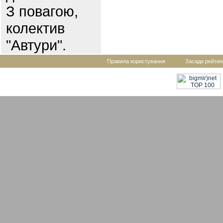
З повагою,
колектив
"Автури".
Правила користування
Засади рейтин