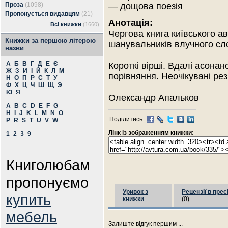
Проза
(1098)
— дощова поезія
Пропонується видавцям
(21)
Анотація:
Всі книжки
(1660)
Чергова книга київського а
Книжки за першою літерою
шанувальників влучного сл
назви
А
Б
В
Г
Д
Е
Є
Короткі вірші. Вдалі асонан
Ж
З
И
І
Й
К
Л
М
порівняння. Неочікувані рез
Н
О
П
Р
С
Т
У
Ф
Х
Ц
Ч
Ш
Щ
Э
Ю
Я
Олександр Апальков
A
B
C
D
E
F
G
H
I
J
K
L
M
N
O
Поділитись:
P
R
S
T
U
V
W
Лінк із зображенням книжки:
1
2
3
9
Книголюбам
пропонуємо
Уривок з
Рецензії в прес
купить
книжки
(0)
мебель
Залиште відгук першим ...