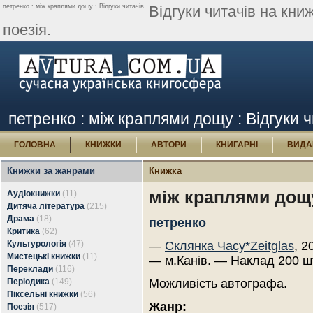
петренко : між краплями дощу : Відгуки читачів.
Відгуки читачів на кн
поезія.
петренко : між краплями дощу : Відгуки ч
ГОЛОВНА
КНИЖКИ
АВТОРИ
КНИГАРНІ
ВИДА
Книжки за жанрами
Книжка
між краплями дощ
Аудіокнижки
(11)
Дитяча література
(215)
Драма
(18)
петренко
Критика
(62)
Культурологія
(47)
—
Склянка Часу*Zeitglas
, 2
Мистецькі книжки
(11)
— м.Канів. — Наклад 200 ш
Переклади
(116)
Періодика
(149)
Можливість автографа.
Піксельні книжки
(56)
Жанр:
Поезія
(517)