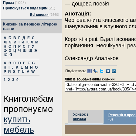
Проза
(1098)
— дощова поезія
Пропонується видавцям
(21)
Анотація:
Всі книжки
(1660)
Чергова книга київського а
Книжки за першою літерою
шанувальників влучного сл
назви
А
Б
В
Г
Д
Е
Є
Короткі вірші. Вдалі асонан
Ж
З
И
І
Й
К
Л
М
порівняння. Неочікувані рез
Н
О
П
Р
С
Т
У
Ф
Х
Ц
Ч
Ш
Щ
Э
Ю
Я
Олександр Апальков
A
B
C
D
E
F
G
H
I
J
K
L
M
N
O
Поділитись:
P
R
S
T
U
V
W
Лінк із зображенням книжки:
1
2
3
9
Книголюбам
пропонуємо
Уривок з
Рецензії в прес
купить
книжки
(0)
мебель