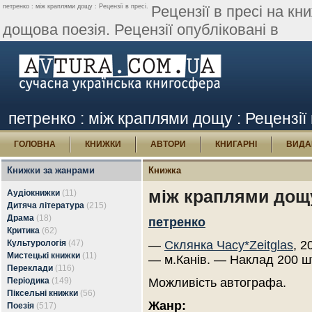
петренко : між краплями дощу : Рецензії в пресі.
Рецензії в пресі на к
дощова поезія. Рецензії опубліковані в
петренко : між краплями дощу : Рецензії 
ГОЛОВНА
КНИЖКИ
АВТОРИ
КНИГАРНІ
ВИДА
Книжки за жанрами
Книжка
між краплями дощ
Аудіокнижки
(11)
Дитяча література
(215)
Драма
(18)
петренко
Критика
(62)
Культурологія
(47)
—
Склянка Часу*Zeitglas
, 2
Мистецькі книжки
(11)
— м.Канів. — Наклад 200 ш
Переклади
(116)
Періодика
(149)
Можливість автографа.
Піксельні книжки
(56)
Жанр:
Поезія
(517)