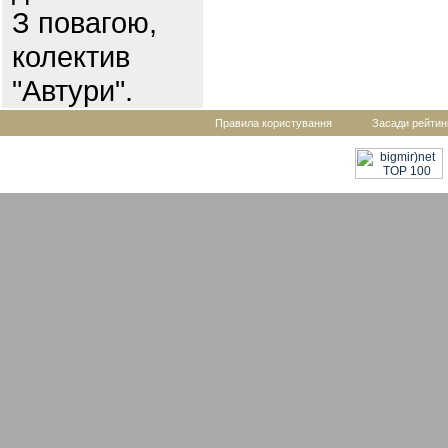
З повагою,
колектив
"Автури".
Правила користування
Засади рейтин