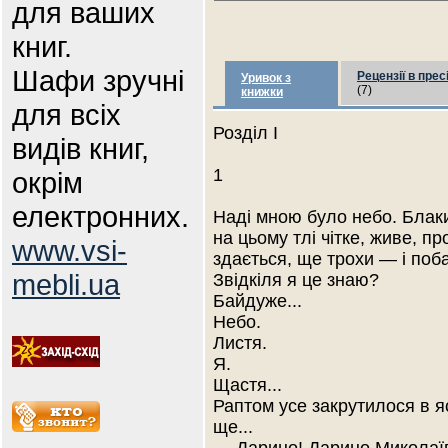
для ваших
книг.
Шафи зручні
Рецензії в прес
Уривок з
(7)
книжки
для всіх
Розділ I
видів книг,
1
окрім
електронних.
Наді мною було небо. Блаки
на цьому тлі чітке, живе, п
www.vsi-
здається, ще трохи — і поб
mebli.ua
Звідкіля я це знаю?
Байдуже...
Небо.
Листя.
Я.
Щастя...
Раптом усе закрутилося в я
ще...