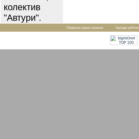
колектив
"Автури".
Правила користування
Засади рейтин