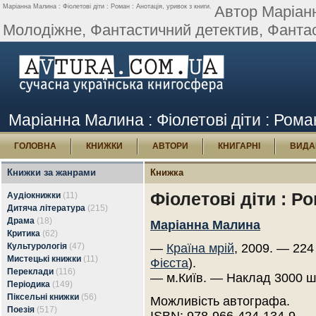
Маріанна Малина : Фіолетові діти : Роман : Анотація, уривок з книги.
Автор Маріанн
Молодіжне, Фантастичний детектив, Фантаст
Маріанна Малина : Фіолетові діти : Роман
ГОЛОВНА
КНИЖКИ
АВТОРИ
КНИГАРНІ
ВИДА
Книжки за жанрами
Книжка
Фіолетові діти : Р
Аудіокнижки
(11)
Дитяча література
(215)
Драма
(18)
Маріанна Малина
Критика
(62)
Культурологія
(47)
—
Країна мрій
, 2009. — 224
Мистецькі книжки
(11)
Фієста
).
Переклади
(116)
— м.Київ. — Наклад 3000 ш
Періодика
(149)
Піксельні книжки
(56)
Можливість автографа.
Поезія
(517)