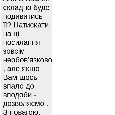
складно буде
подивитись
її? Натискати
на ці
посилання
зовсім
необов’язково
, але якщо
Вам щось
впало до
вподоби -
дозволяємо .
З повагою,