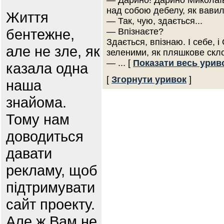
— Дарино! Дарино Миколаїв
над собою дебелу, як вавил
Життя
— Так, чую, здається...
бентежне,
— Впізнаєте?
Здається, впізнаю. І себе, і 
але не зле, як
зеленими, як пляшкове скло
—
... [
Показати весь урив
казала одна
[
Згорнути уривок
]
наша
знайома.
Тому нам
доводиться
давати
рекламу, щоб
підтримувати
сайт проекту.
Але ж Вам не