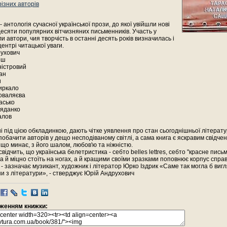
різних авторів
 антологія сучасної української прози, до якої увійшли нові
есяти популярних вітчизняних письменників. Участь у
ли автори, чия творчість в останні десять років визначилась і
ентрі читацької уваги.
рухович
еш
ністровий
ан
и
иркало
Поваляєва
асько
няданко
алов
ні під цією обкладинкою, дають чітке уявлення про стан сьогоднішньої літератур
обачити авторів у дещо несподіваному світлі, а сама книга є яскравим свідче
 що минає, з його шалом, любов'ю та ніжністю.
відчить, що українська белетристика - себто belles lettres, себто "красне письм
 й міцно стоїть на ногах, а й кращими своїми зразками поповнює корпус спра
 - зазначає музикант, художник і літератор Юрко Іздрик «Саме так могла б виг
ни з літератури», - стверджує Юрій Андрухович
раженням книжки: