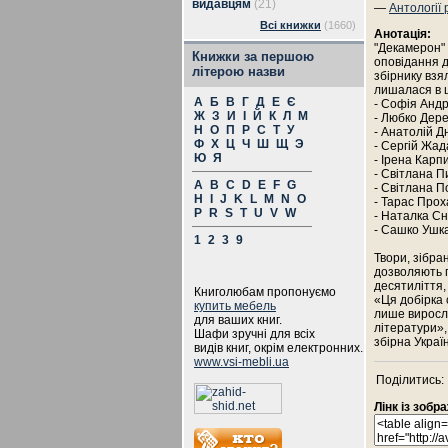
видавцям
(21)
—
Антології 
Всі книжки
(1660)
Анотація:
"Декамерон" -
Книжки за першою
оповідання д
літерою назви
збірнику взя
лишалася в ц
А
Б
В
Г
Д
Е
Є
- Софія Анд
Ж
З
И
І
Й
К
Л
М
- Любко Дер
Н
О
П
Р
С
Т
У
- Анатолій Д
Ф
Х
Ц
Ч
Ш
Щ
Э
- Сергій Жад
Ю
Я
- Ірена Карп
- Світлана П
A
B
C
D
E
F
G
- Світлана 
H
I
J
K
L
M
N
O
- Тарас Прох
P
R
S
T
U
V
W
- Наталка С
- Сашко Ушк
1
2
3
9
Твори, зібра
дозволяють п
десятиліття,
Книголюбам пропонуємо
«Ця добірка с
купить мебель
лише виросла
для ваших книг.
літератури»,
Шафи зручні для всіх
збірна Украї
видів книг, окрім електронних.
www.vsi-mebli.ua
Поділитись:
Лінк із зоб