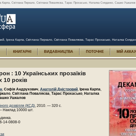
а Карпа, Світлана Пиркало, Світлана Поваляєва, Тарас Прохасько, Наталка Сняданко, Сашко Ушкалов : Д
ий, Ірена Карпа, Світлана Пиркало, Світлана Поваляєва, Тарас Прохасько, Наталка Снядан
И
КНИГАРНІ
ВИДАВНИЦТВА
ПОТОЧНЕ
МІЙ АККА
он : 10 Українських прозаїкiв
х 10 років
ан
,
Софія Андрухович
,
Анатолій Дністровий
,
Ірена Карпа
,
иркало
,
Світлана Поваляєва
,
Тарас Прохасько
,
Наталка
ашко Ушкалов
йного дозвілля (КСД)
, 2010. — 320 с.
— Наклад 10000 шт.
адинка.
6-14-0808-0
ози