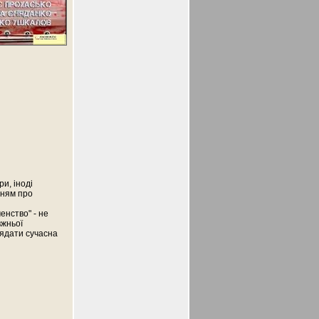
и, іноді
нням про
енство" - не
вжньої
лядати сучасна