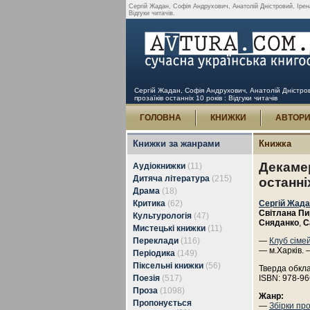
Сергій Жадан, Софія Андрухович, Анатолій Дністровий, Ірен
Відгуки читачів.
Сергій Жадан, Софія Андрухович, Анатолій Дністров
прозаїкiв останнiх 10 років : Відгуки читачів
ГОЛОВНА
КНИЖКИ
АВТОР
Книжки за жанрами
Книжка
Декамер
Аудіокнижки
(11)
Дитяча література
(215)
останнi
Драма
(18)
Критика
(62)
Сергій Жад
Світлана П
Культурологія
(47)
Сняданко
,
С
Мистецькі книжки
(11)
Переклади
(116)
—
Клуб сіме
— м.Харків. 
Періодика
(149)
Піксельні книжки
(56)
Тверда обкл
Поезія
(517)
ISBN: 978-96
Проза
(1098)
Жанр:
Пропонується
—
Збірки пр