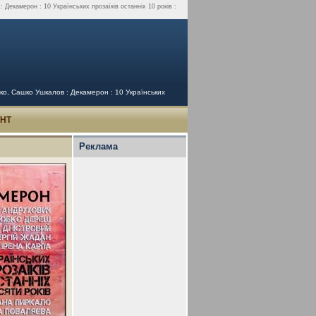
екамерон : 10 Українських прозаїкiв останнiх 10 років :
ко, Сашко Ушкалов : Декамерон : 10 Українських
УНТ
Реклама