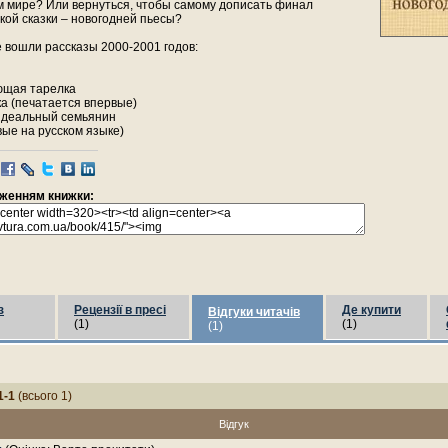
 мире? Или вернуться, чтобы самому дописать финал
кой сказки – новогодней пьесы?
е вошли рассказы 2000-2001 годов:
ющая тарелка
ка (печатается впервые)
идеальный семьянин
вые на русском языке)
раженням книжки:
з
Рецензії в пресі
Де купити
Відгуки читачів
(1)
(1)
(1)
1-1
(всього 1)
Відгук