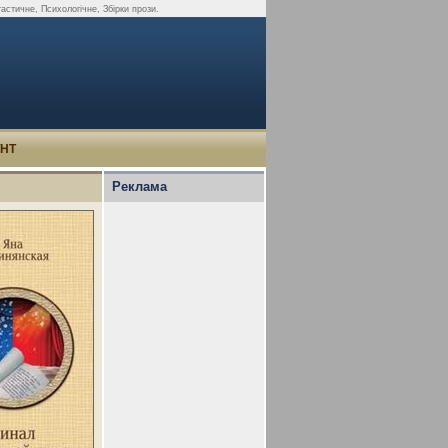
астичне, Психологічне, Збірки прози.
УНТ
Реклама