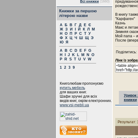
Всі книжки
(1660)
придуманном
рождественс
Книжки за першою
В книгу такж
літерою назви
"Карфаген"
Казнь
А
Б
В
Г
Д
Е
Є
Макс и лета
Ж
З
И
І
Й
К
Л
М
Зимняя сказ
Н
О
П
Р
С
Т
У
Мой папа – 
Ф
Х
Ц
Ч
Ш
Щ
Э
После (впер
Ю
Я
A
B
C
D
E
F
G
Поділитись:
H
I
J
K
L
M
N
O
P
R
S
T
U
V
W
Лінк із зоб
1
2
3
9
Книголюбам пропонуємо
купить мебель
для ваших книг.
Уривок 
Шафи зручні для всіх
книжки
видів книг, окрім електронних.
www.vsi-mebli.ua
Результат: