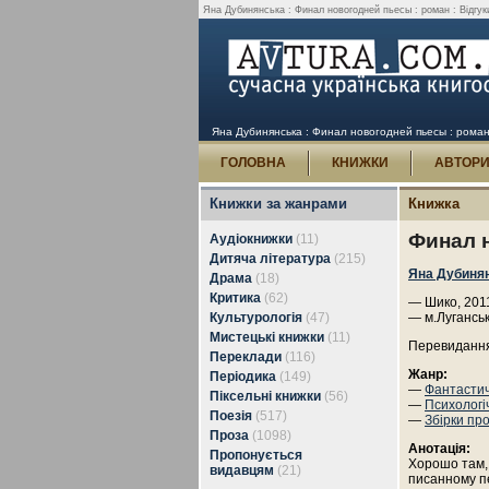
Яна Дубинянська : Финал новогодней пьесы : роман : Відгуки
Яна Дубинянська : Финал новогодней пьесы : роман :
ГОЛОВНА
КНИЖКИ
АВТОР
Книжки за жанрами
Книжка
Финал 
Аудіокнижки
(11)
Дитяча література
(215)
Яна Дубиня
Драма
(18)
Критика
(62)
— Шико, 2011
Культурологія
(47)
— м.Луганськ
Мистецькі книжки
(11)
Перевидання
Переклади
(116)
Жанр:
Періодика
(149)
—
Фантасти
Піксельні книжки
(56)
—
Психологі
Поезія
(517)
—
Збірки пр
Проза
(1098)
Анотація:
Пропонується
Хорошо там, 
видавцям
(21)
писанному п