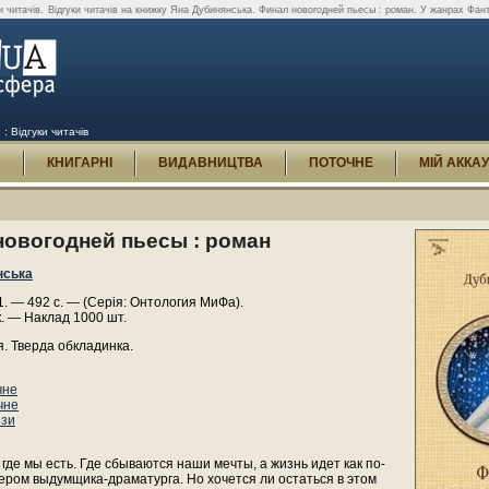
 читачів.
Відгуки читачів на книжку Яна Дубинянська. Финал новогодней пьесы : роман. У жанрах Фант
 Відгуки читачів
И
КНИГАРНІ
ВИДАВНИЦТВА
ПОТОЧНЕ
МІЙ АККА
новогодней пьесы : роман
нська
. — 492 с. — (Серія: Онтология МиФа).
. — Наклад 1000 шт.
. Тверда обкладинка.
чне
чне
ози
где мы есть. Где сбываются наши мечты, а жизнь идет как по-
ером выдумщика-драматурга. Но хочется ли остаться в этом