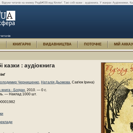
.
Відгуки читачів на книжку Ред&#039;ярд Кіплінґ. Такі собі казки : аудіокнига. У жанрах Аудіокнижки, Ка
 читачів
И
КНИГАРНІ
ВИДАВНИЦТВА
ПОТОЧНЕ
МІЙ АККА
і казки : аудіокнига
інґ
олодимир Чернишенко
,
Наталія Дьомова
, Сав'юк Ірина)
 книга - Богдан
, 2010. — 0 с.
ль. — Наклад 1000 шт.
00001982
ки
реклади