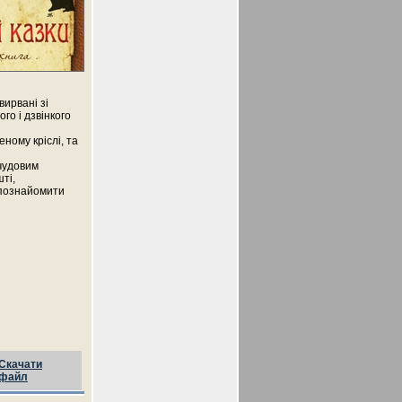
вирвані зі
го і дзвінкого
еному кріслі, та
 чудовим
ті,
 познайомити
Скачати
файл