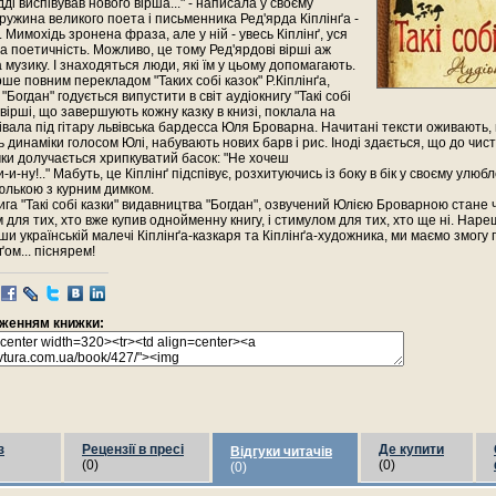
ді виспівував нового вірша..." - написала у своєму
ужина великого поета і письменника Ред'ярда Кіплінґа -
. Мимохідь зронена фраза, але у ній - увесь Кіплінґ, уся
та поетичність. Можливо, це тому Ред'ярдові вірші аж
 музику. І знаходяться люди, які їм у цьому допомагають.
рше повним перекладом "Таких собі казок" Р.Кіплінґа,
Богдан" годується випустити в світ аудіокнигу "Такі собі
й вірші, що завершують кожну казку в книзі, поклала на
півала під гітару львівська бардесса Юля Броварна. Начитані тексти оживають, 
ь динаміки голосом Юлі, набувають нових барв і рис. Іноді здається, що до чисто
чки долучається хрипкуватий басок: "Не хочеш
-и-ну!.." Мабуть, це Кіплінґ підспівує, розхитуючись із боку в бік у своєму улюбл
юлькою з курним димком.
ига "Такі собі казки" видавництва "Богдан", озвучений Юлією Броварною стане
для тих, хто вже купив однойменну книгу, і стимулом для тих, хто ще ні. Нареш
и українській малечі Кіплінґа-казкаря та Кіплінґа-художника, ми маємо змогу
нґом... піснярем!
раженням книжки:
з
Рецензії в пресі
Де купити
Відгуки читачів
(0)
(0)
(0)