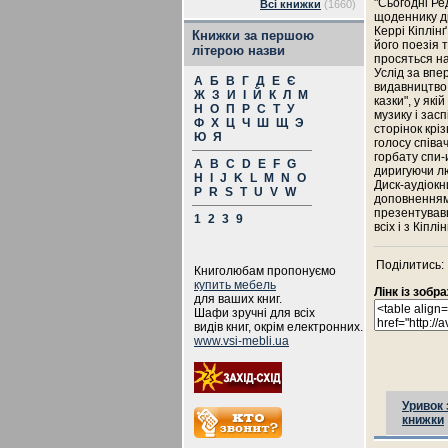
"Сьогодні Ред
Всі книжки
(1660)
щоденнику др
Керрі Кіплінґ
Книжки за першою
його поезія 
літерою назви
просяться на
Услід за впе
А
Б
В
Г
Д
Е
Є
видавництво "
Ж
З
И
І
Й
К
Л
М
казки", у які
Н
О
П
Р
С
Т
У
музику і зас
Ф
Х
Ц
Ч
Ш
Щ
Э
сторінок кріз
Ю
Я
голосу співа
горбату спи-и
A
B
C
D
E
F
G
диригуючи л
H
I
J
K
L
M
N
O
Диск-аудіокн
P
R
S
T
U
V
W
доповненням 
презентувавш
1
2
3
9
всіх і з Кіплі
Поділитись:
Книголюбам пропонуємо
купить мебель
Лінк із зоб
для ваших книг.
Шафи зручні для всіх
видів книг, окрім електронних.
www.vsi-mebli.ua
Уривок 
книжки