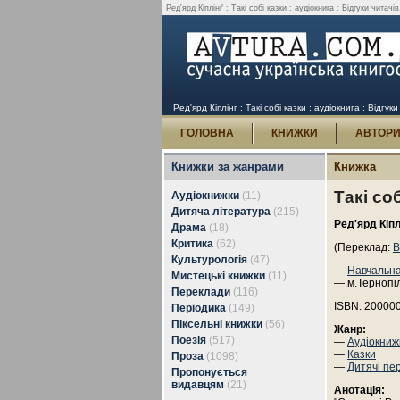
Ред'ярд Кіплінґ : Такі собі казки : аудіокнига : Відгуки читачів
Ред'ярд Кіплінґ : Такі собі казки : аудіокнига : Відгуки
ГОЛОВНА
КНИЖКИ
АВТОР
Книжки за жанрами
Книжка
Такі соб
Аудіокнижки
(11)
Дитяча література
(215)
Ред'ярд Кіпл
Драма
(18)
Критика
(62)
(Переклад:
В
Культурологія
(47)
—
Навчальна
Мистецькі книжки
(11)
— м.Тернопі
Переклади
(116)
ISBN: 20000
Періодика
(149)
Піксельні книжки
(56)
Жанр:
Поезія
(517)
—
Аудіокниж
—
Казки
Проза
(1098)
—
Дитячі пе
Пропонується
видавцям
(21)
Анотація: