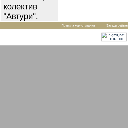
колектив
"Автури".
Правила користування
Засади рейтин