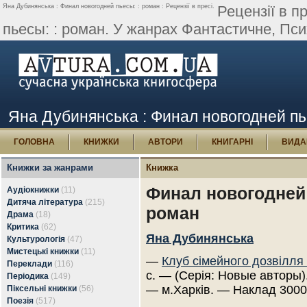
Яна Дубинянська : Финал новогодней пьесы: : роман : Рецензії в пресі.
Рецензії в п
пьесы: : роман. У жанрах Фантастичне, Психо
Яна Дубинянська : Финал новогодней пьес
ГОЛОВНА
КНИЖКИ
АВТОРИ
КНИГАРНІ
ВИДА
Книжки за жанрами
Книжка
Финал новогодней 
Аудіокнижки
(11)
Дитяча література
(215)
роман
Драма
(18)
Критика
(62)
Яна Дубинянська
Культурологія
(47)
Мистецькі книжки
(11)
—
Клуб сімейного дозвілля
Переклади
(116)
с. — (Серія: Новые авторы)
Періодика
(149)
— м.Харків. — Наклад 3000
Піксельні книжки
(56)
Поезія
(517)