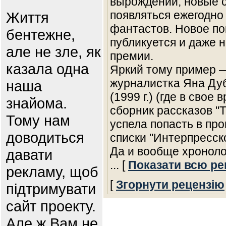
вырождении, новые 
появляться ежегодно
Життя
фантастов. Новое по
бентежне,
публикуется и даже 
але не зле, як
премии.
казала одна
Яркий тому пример —
журналистка Яна Дуб
наша
(1999 г.) (где в сво
знайома.
сборник рассказов "Т
Тому нам
успела попасть в п
доводиться
списки "Интерпресско
Да и вообще хронол
давати
... [
Показати всю ре
рекламу, щоб
[
Згорнути рецензію
підтримувати
сайт проекту.
Але ж Вам не