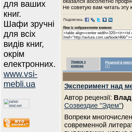
оказался абсолютно профн
для ваших
Не советую вам читать эту к
книг.
Поділитись:
Шафи зручні
Лінк із зображенням книжки:
для всіх
видів книг,
окрім
електронних.
Уривок з
Рецензії в прес
книжки
(1)
www.vsi-
mebli.ua
Эксперимент над м
Автор рецензії:
Влад
Созвездие "Эдем"
)
Вопреки многочислен
современной литерат