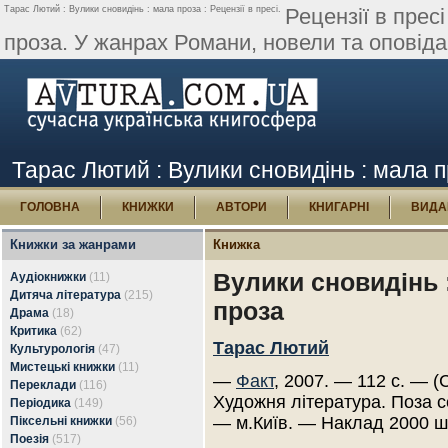
Тарас Лютий : Вулики сновидінь : мала проза : Рецензії в пресі.
Рецензії в прес
проза. У жанрах Романи, новели та оповідан
Тарас Лютий : Вулики сновидінь : мала пр
ГОЛОВНА
КНИЖКИ
АВТОРИ
КНИГАРНІ
ВИДА
Книжки за жанрами
Книжка
Вулики сновидінь 
Аудіокнижки
(11)
Дитяча література
(215)
проза
Драма
(18)
Критика
(62)
Тарас Лютий
Культурологія
(47)
Мистецькі книжки
(11)
—
Факт
, 2007. — 112 с. — (
Переклади
(116)
Художня література. Поза с
Періодика
(149)
— м.Київ. — Наклад 2000 ш
Піксельні книжки
(56)
Поезія
(517)