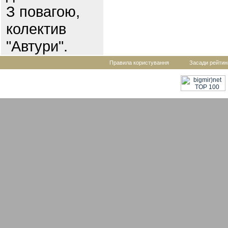
З повагою,
колектив
"Автури".
Правила користування
Засади рейтин