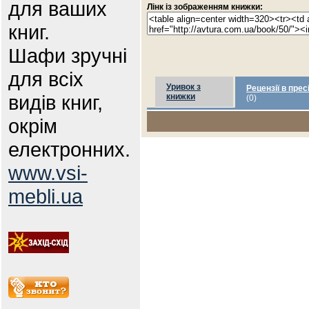
для ваших
Лінк із зображенням книжки:
книг.
Шафи зручні
для всіх
Уривок з
Рецензії в прес
видів книг,
книжки
(0)
окрім
електронних.
www.vsi-
mebli.ua