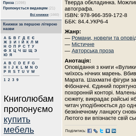
Тверда обкладинка. Можлив
Проза
(1098)
автографа.
Пропонується видавцям
(21)
ISBN: 978-966-359-172-8
Всі книжки
(1660)
ББК: 84.4.УКР6-4
Книжки за першою літерою
назви
Жанр:
—
Романи, новели та опові
А
Б
В
Г
Д
Е
Є
Ж
З
И
І
Й
К
Л
М
—
Містичне
Н
О
П
Р
С
Т
У
—
Авторська проза
Ф
Х
Ц
Ч
Ш
Щ
Э
Ю
Я
Анотація:
A
B
C
D
E
F
G
Оповідання з книги «Вулики
H
I
J
K
L
M
N
O
P
R
S
T
U
V
W
чиїхось нічних марень. Вби
Марата. Шахматні фігури за
1
2
3
9
Фібоначчі. Єдиний порятуно
похоронній конторі. Малень
Книголюбам
сюжету, викрадає райські я
читач уподібнюється до одн
пропонуємо
безкінечному ланцюгу снов
купить
Лютого ви впізнаєте свій сь
мебель
Поділитись: