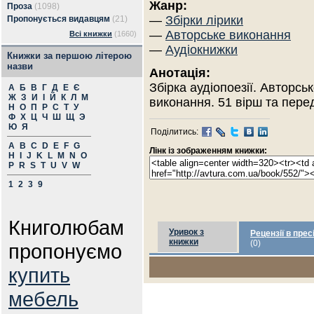
Жанр:
Проза
(1098)
—
Збірки лірики
Пропонується видавцям
(21)
—
Авторське виконання
Всі книжки
(1660)
—
Аудіокнижки
Книжки за першою літерою
назви
Анотація:
Збірка аудіопоезії. Авторсь
А
Б
В
Г
Д
Е
Є
Ж
З
И
І
Й
К
Л
М
виконання. 51 вірш та пер
Н
О
П
Р
С
Т
У
Ф
Х
Ц
Ч
Ш
Щ
Э
Ю
Я
Поділитись:
A
B
C
D
E
F
G
Лінк із зображенням книжки:
H
I
J
K
L
M
N
O
P
R
S
T
U
V
W
1
2
3
9
Книголюбам
Уривок з
Рецензії в прес
книжки
(0)
пропонуємо
купить
мебель