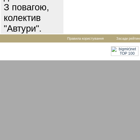
З повагою,
колектив
"Автури".
Правила користування
Засади рейтин