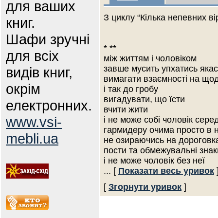
для ваших
З циклу “Кілька непевних вір
книг.
Шафи зручні
* **
для всіх
між життям і чоловіком
завше мусить упхатись якас
видів книг,
вимагати взаємності на що
окрім
і так до гробу
вигадувати, що їсти
електронних.
вчити жити
www.vsi-
і не може собі чоловік сере
гармидеру очима просто в н
mebli.ua
не озираючись на дороговк
пости та обмежувальні знак
і не може чоловік без неї
... [
Показати весь уривок
[
Згорнути уривок
]