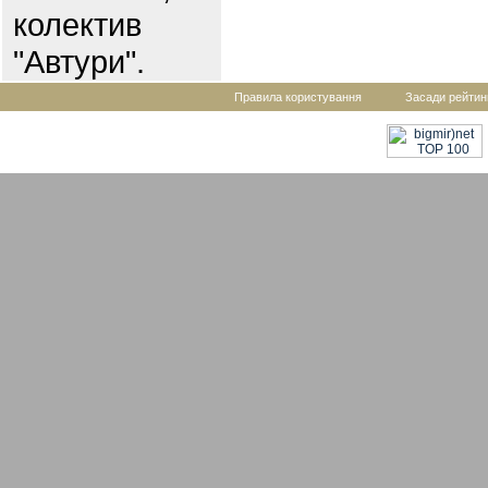
колектив
"Автури".
Правила користування
Засади рейтин