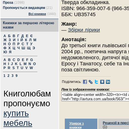
Тверда обкладинка.
Проза
(1098)
ISBN: 966-359-007-6 (966-3
Пропонується видавцям
(21)
ББК: UB35745
Всі книжки
(1660)
Книжки за першою літерою
Жанр:
назви
—
Збірки лірики
А
Б
В
Г
Д
Е
Є
Анотація:
Ж
З
И
І
Й
К
Л
М
Н
О
П
Р
С
Т
У
До третьої книги львівської
Ф
Х
Ц
Ч
Ш
Щ
Э
2004 рр., поетична напруга 
Ю
Я
недомовленого, дитячої відк
A
B
C
D
E
F
G
Еросу і Танатосу, себе та 
H
I
J
K
L
M
N
O
P
R
S
T
U
V
W
поза світлиною.
1
2
3
9
Поділитись:
Лінк із зображенням книжки:
Книголюбам
пропонуємо
купить
мебель
Рецензії в прес
Уривок з
(1)
книжки