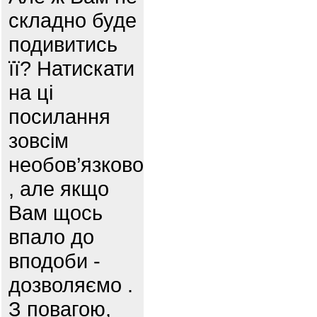
складно буде
подивитись
її? Натискати
на ці
посилання
зовсім
необов’язково
, але якщо
Вам щось
впало до
вподоби -
дозволяємо .
З повагою,