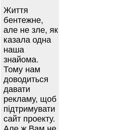
Життя
бентежне,
але не зле, як
казала одна
наша
знайома.
Тому нам
доводиться
давати
рекламу, щоб
підтримувати
сайт проекту.
Але ж Вам не