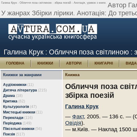
Галина Крук : Обличчя поза світлиною : збірка поезій : Анотація, уривок з книги.
Автор Гал
У жанрах Збірки лірики. Анотація: До третьої
Галина Крук : Обличчя поза світлиною : з
ГОЛОВНА
КНИЖКИ
АВТОРИ
КНИГАРНІ
ВИДА
Книжки за жанрами
Книжка
Обличчя поза світ
Аудіокнижки
(11)
Дитяча література
(215)
збірка поезій
Драма
(18)
Критика
(62)
Галина Крук
Культурологія
(47)
Мистецькі книжки
(11)
—
Факт
, 2005. — 136 с. — (
Переклади
(116)
Овідія
).
Періодика
(149)
— м.Київ. — Наклад 1500 ш
Піксельні книжки
(56)
Поезія
(517)