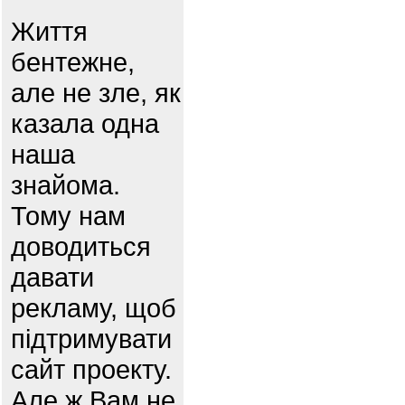
Життя
бентежне,
але не зле, як
казала одна
наша
знайома.
Тому нам
доводиться
давати
рекламу, щоб
підтримувати
сайт проекту.
Але ж Вам не