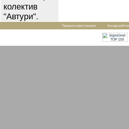
колектив
"Автури".
Правила користування
Засади рейтин