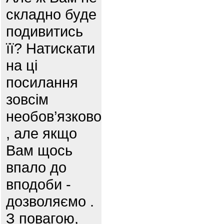
складно буде
подивитись
її? Натискати
на ці
посилання
зовсім
необов’язково
, але якщо
Вам щось
впало до
вподоби -
дозволяємо .
З повагою,