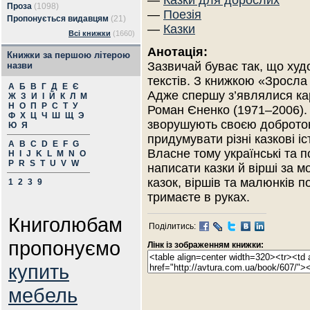
—
Казки для дорослих
Проза
(1098)
—
Поезія
Пропонується видавцям
(21)
—
Казки
Всі книжки
(1660)
Анотація:
Книжки за першою літерою
Зазвичай буває так, що худ
назви
текстів. З книжкою «Зросла
А
Б
В
Г
Д
Е
Є
Адже спершу з’являлися ка
Ж
З
И
І
Й
К
Л
М
Н
О
П
Р
С
Т
У
Роман Єненко (1971–2006). 
Ф
Х
Ц
Ч
Ш
Щ
Э
зворушують своєю добротою
Ю
Я
придумувати різні казкові іс
A
B
C
D
E
F
G
Власне тому українські та 
H
I
J
K
L
M
N
O
P
R
S
T
U
V
W
написати казки й вірші за м
казок, віршів та малюнків п
1
2
3
9
тримаєте в руках.
Книголюбам
Поділитись:
пропонуємо
Лінк із зображенням книжки:
купить
мебель