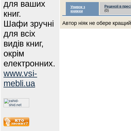
для ваших
Рецензії в прес
Уривок з
(0)
книг.
книжки
Шафи зручні
Автор ніяк не обере кращий 
для всіх
видів книг,
окрім
електронних.
www.vsi-
mebli.ua