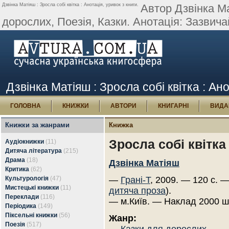
Дзвінка Матіяш : Зросла собі квітка : Анотація, уривок з книги.
Автор Дзвінка Ма
дорослих, Поезія, Казки. Анотація: Зазвича
Дзвінка Матіяш : Зросла собі квітка : Ано
ГОЛОВНА
КНИЖКИ
АВТОРИ
КНИГАРНІ
ВИДА
Книжки за жанрами
Книжка
Зросла собі квітка
Аудіокнижки
(11)
Дитяча література
(215)
Драма
(18)
Дзвінка Матіяш
Критика
(62)
Культурологія
(47)
—
Грані-Т
, 2009. — 120 с. 
Мистецькі книжки
(11)
дитяча проза
).
Переклади
(116)
— м.Київ. — Наклад 2000 ш
Періодика
(149)
Піксельні книжки
(56)
Жанр:
Поезія
(517)