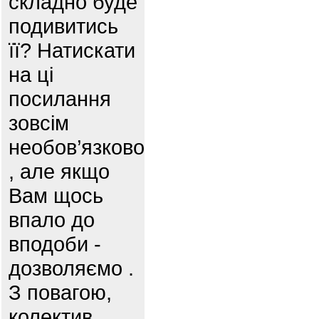
складно буде
подивитись
її? Натискати
на ці
посилання
зовсім
необов’язково
, але якщо
Вам щось
впало до
вподоби -
дозволяємо .
З повагою,
колектив