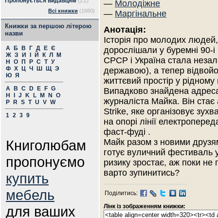
Пропонується видавцям
(21)
—
Молодіжне
Всі книжки
(1660)
—
Маргінальне
Книжки за першою літерою
Анотація:
назви
Історія про молодих людей,
А
Б
В
Г
Д
Е
Є
дорослішали у буремні 90-і
Ж
З
И
І
Й
К
Л
М
СРСР і Україна стала неза
Н
О
П
Р
С
Т
У
Ф
Х
Ц
Ч
Ш
Щ
Э
державою), а тепер відвой
Ю
Я
життєвий простір у рідному м
A
B
C
D
E
F
G
Випадково знайдена адреса
H
I
J
K
L
M
N
O
журналіста Майка. Він стає
P
R
S
T
U
V
W
Strike, яке організовує зухва
1
2
3
9
на опорі лінії електроперед
фаст-фуді .
Книголюбам
Майк разом з новими друзям
готує вуличний фестиваль у
пропонуємо
ризику зростає, аж поки не
варто зупинитись?
купить
мебель
Поділитись:
Лінк із зображенням книжки:
для ваших