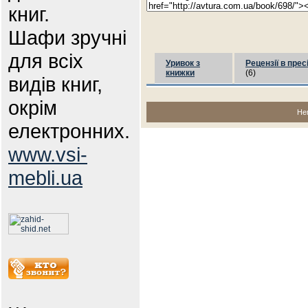
книг.
Шафи зручні
для всіх
Уривок з
Рецензії в прес
книжки
(6)
видів книг,
окрім
Не
електронних.
www.vsi-
mebli.ua