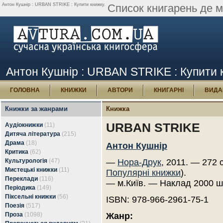
Антон Кушнір : URBAN STRIKE : Купити книжку.
Список книгарень де 
Антон Кушнір : URBAN STRIKE : Купити 
ГОЛОВНА
КНИЖКИ
АВТОРИ
КНИГАРНІ
ВИДА
Книжки за жанрами
Книжка
URBAN STRIKE
Аудіокнижки
(11)
Дитяча література
(215)
Драма
(18)
Антон Кушнір
Критика
(62)
Культурологія
(47)
—
Нора-Друк
, 2011. — 272 
Мистецькі книжки
(11)
Популярні книжки
).
Переклади
(116)
— м.Київ. — Наклад 2000 ш
Періодика
(149)
Піксельні книжки
(56)
ISBN: 978-966-2961-75-1
Поезія
(517)
Проза
(1098)
Жанр: