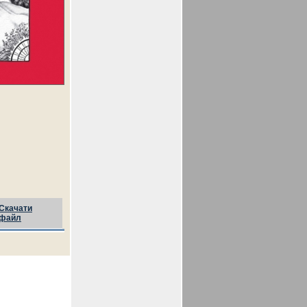
Скачати
файл