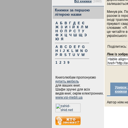
Всі книжки
(1660)
залишається
Книжки за першою
Минув рік. П
літерою назви
разом із гер
іноді трапля
А
Б
В
Г
Д
Е
Є
гіркуваті св
Ж
З
И
І
Й
К
Л
М
словами: «Я 
Н
О
П
Р
С
Т
У
це читайте в
Ф
Х
Ц
Ч
Ш
Щ
Э
українськог
Ю
Я
Поділитись:
A
B
C
D
E
F
G
H
I
J
K
L
M
N
O
Лінк із зоб
P
R
S
T
U
V
W
1
2
3
9
Книголюбам пропонуємо
купить мебель
для ваших книг.
Уривок 
Шафи зручні для всіх
книжки
видів книг, окрім електронних.
www.vsi-mebli.ua
Автор ніяк н