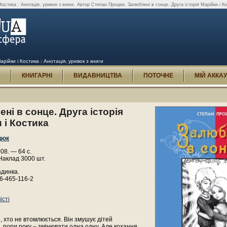
остика : Анотація, уривок з книги.
Автор Степан Процюк. Залюблені в сонце. Друга історія Марійки і Кос
рійки і Костика : Анотація, уривок з книги
И
КНИГАРНІ
ВИДАВНИЦТВА
ПОТОЧНЕ
МІЙ АККА
ні в сонце. Друга історія
 і Костика
цюк
008. — 64 с.
Наклад 3000 шт.
адинка.
6-465-116-2
істі
, хто не втомлюється. Він змушує дітей
 пори року – змінювати одна одну. Але кохання