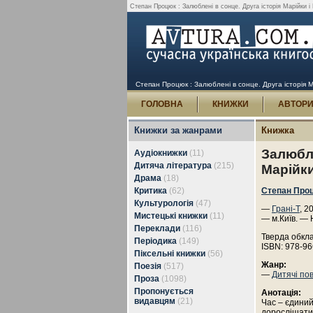
Степан Процюк : Залюблені в сонце. Друга історія Марійки і К
Степан Процюк : Залюблені в сонце. Друга історія Ма
ГОЛОВНА
КНИЖКИ
АВТОР
Книжки за жанрами
Книжка
Залюбле
Аудіокнижки
(11)
Дитяча література
(215)
Марійки
Драма
(18)
Критика
(62)
Степан Про
Культурологія
(47)
—
Грані-Т
, 2
Мистецькі книжки
(11)
— м.Київ. — 
Переклади
(116)
Тверда обкл
Періодика
(149)
ISBN: 978-96
Піксельні книжки
(56)
Жанр:
Поезія
(517)
—
Дитячі пов
Проза
(1098)
Пропонується
Анотація:
видавцям
(21)
Час – єдиний
дорослішати,