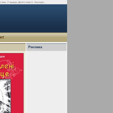
тика. У жанрах Дитячі повісті. Анотація:...
УНТ
Реклама