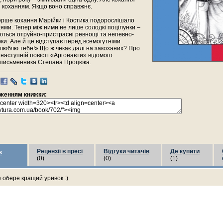
 коханням. Якщо воно справжнє.
ерше кохання Марійки і Костика подорослішало
оями. Тепер між ними не лише солодкі поцілунки –
ються отруйно-пристрасні ревнощі та непевно-
арки. Але й це відступає перед всемогутніми
люблю тебе!» Що ж чекає далі на закоханих? Про
 наступній повісті «Аргонавти» відомого
о письменника Степана Процюка.
раженням книжки:
Рецензії в пресі
Відгуки читачів
Де купити
з
(0)
(0)
(1)
е обере кращий уривок :)