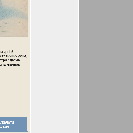
ьтурні й
 статичних догм,
істра здатне
аслідуванням
Скачати
файл