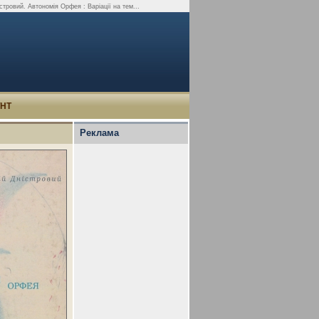
тровий. Автономія Орфея : Варіації на тем...
УНТ
Реклама