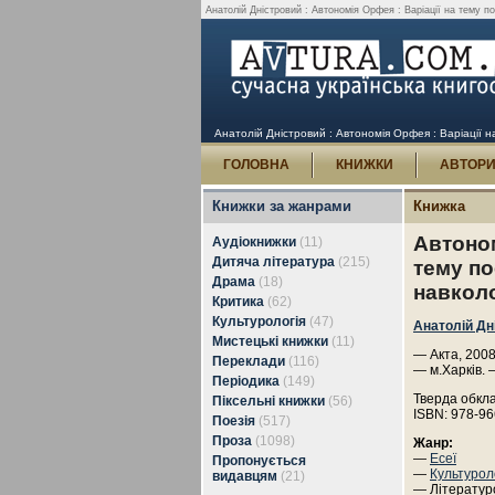
Анатолій Дністровий : Автономія Орфея : Варіації на тему пое
Анатолій Дністровий : Автономія Орфея : Варіації на
ГОЛОВНА
КНИЖКИ
АВТОР
Книжки за жанрами
Книжка
Автоном
Аудіокнижки
(11)
Дитяча література
(215)
тему по
Драма
(18)
навколо
Критика
(62)
Культурологія
(47)
Анатолій Дн
Мистецькі книжки
(11)
— Акта, 2008
Переклади
(116)
— м.Харків. 
Періодика
(149)
Тверда обкл
Піксельні книжки
(56)
ISBN: 978-9
Поезія
(517)
Проза
(1098)
Жанр:
—
Есеї
Пропонується
—
Культурол
видавцям
(21)
— Літератур