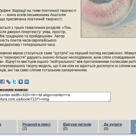
рфея. Варіації на теми поетичної творчості
ї» — книга есеїв письменника Анатолія
 що присвячена поетичній творчості.
ається з трьох тематичних розділів: «Тінь
іля джерел гіпертексту: уява, простір,
Між традицією та прийдешнім». Автор
рчість поетів часів європейського
модернізму і теперішнього часу.
певною мірою стосується саме “зустрічі” на перший погляд несумісного. Міжкул
ні ”перехрестя” дарують значно більше несподіванок, аніж сліпе сповідування
ів». Відчуття мистцем оцього “нейтрального” між протилежними полюсами реґ
еперевершену творчу модель, що її аж ніяк не вдасться досягнути ні сліпим н
рців, ані так само сліпим тотальним запереченням.
раженням книжки:
з
Рецензії в пресі
Відгуки читачів
Де купити
(2)
(0)
(0)