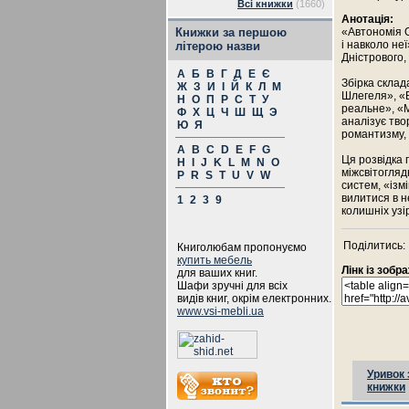
Всі книжки
(1660)
Анотація:
Книжки за першою
«Автономія О
і навколо не
літерою назви
Дністрового,
А
Б
В
Г
Д
Е
Є
Збірка склад
Ж
З
И
І
Й
К
Л
М
Шлегеля», «Б
Н
О
П
Р
С
Т
У
реальне», «
Ф
Х
Ц
Ч
Ш
Щ
Э
аналізує тво
Ю
Я
романтизму, 
A
B
C
D
E
F
G
Ця розвідка 
H
I
J
K
L
M
N
O
міжсвітогляд
P
R
S
T
U
V
W
систем, «ізм
вилитися в н
1
2
3
9
колишніх узі
Поділитись:
Книголюбам пропонуємо
купить мебель
Лінк із зоб
для ваших книг.
Шафи зручні для всіх
видів книг, окрім електронних.
www.vsi-mebli.ua
Уривок 
книжки