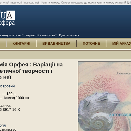
тичної творчості і навколо неї : Купити книжку.
Список книгарень де можна купити книжку Анатолій Дніс
 тему поетичної творчості і навколо неї : Купити книжку
И
КНИГАРНІ
ВИДАВНИЦТВА
ПОТОЧНЕ
МІЙ АККА
ія Орфея : Варіації на
етичної творчості і
 неї
істровий
. — 130 с.
— Наклад 1000 шт.
адинка.
66-8917-16-Х
огія
ознавство