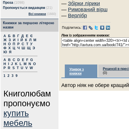
Проза
(1098)
—
Збірки лірики
Пропонується видавцям
(21)
—
Римований вірш
Всі книжки
(1660)
—
Верлібр
Книжки за першою літерою
назви
Поділитись:
Лінк із зображенням книжки:
А
Б
В
Г
Д
Е
Є
Ж
З
И
І
Й
К
Л
М
Н
О
П
Р
С
Т
У
Ф
Х
Ц
Ч
Ш
Щ
Э
Ю
Я
A
B
C
D
E
F
G
H
I
J
K
L
M
N
O
P
R
S
T
U
V
W
Рецензії в прес
Уривок з
(0)
книжки
1
2
3
9
Автор ніяк не обере кращий 
Книголюбам
пропонуємо
купить
мебель