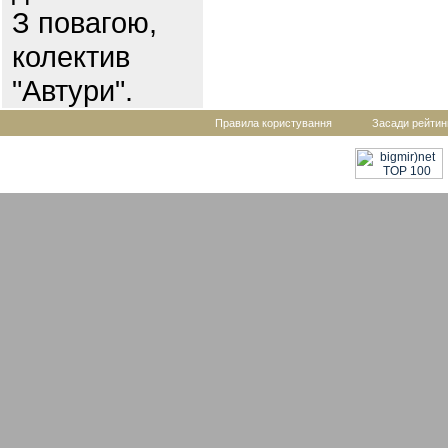
З повагою,
колектив
"Автури".
Правила користування
Засади рейтин