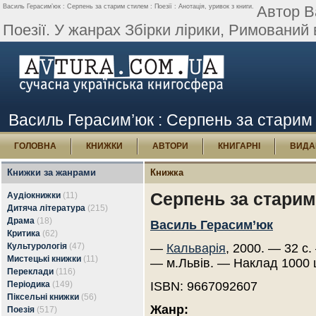
Василь Герасим’юк : Серпень за старим стилем : Поезії : Анотація, уривок з книги.
Автор В
Поезії. У жанрах Збірки лірики, Римований 
Василь Герасим’юк : Серпень за старим с
ГОЛОВНА
КНИЖКИ
АВТОРИ
КНИГАРНІ
ВИДА
Книжки за жанрами
Книжка
Серпень за старим 
Аудіокнижки
(11)
Дитяча література
(215)
Драма
(18)
Василь Герасим’юк
Критика
(62)
Культурологія
(47)
—
Кальварія
, 2000. — 32 с.
Мистецькі книжки
(11)
— м.Львів. — Наклад 1000 
Переклади
(116)
Періодика
(149)
ISBN: 9667092607
Піксельні книжки
(56)
Жанр:
Поезія
(517)