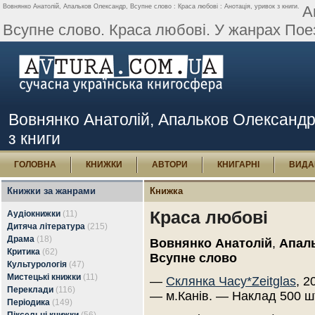
Вовнянко Анатолій, Апальков Олександр, Всупне слово : Краcа любові : Анотація, уривок з книги.
А
Всупне слово. Краcа любові. У жанрах Поезі
Вовнянко Анатолій, Апальков Олександр,
з книги
ГОЛОВНА
КНИЖКИ
АВТОРИ
КНИГАРНІ
ВИДА
Книжки за жанрами
Книжка
Краcа любові
Аудіокнижки
(11)
Дитяча література
(215)
Драма
(18)
Вовнянко Анатолій
,
Апал
Критика
(62)
Всупне слово
Культурологія
(47)
Мистецькі книжки
(11)
—
Склянка Часу*Zeitglas
, 2
Переклади
(116)
— м.Канів. — Наклад 500 ш
Періодика
(149)