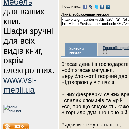
мебель
Поділитись:
для ваших
Лінк із зображенням книжки:
книг.
Шафи зручні
для всіх
видів книг,
Рецензії в прес
Уривок з
(1)
книжки
окрім
Згасає день і в господарств
електронних.
Робіт згасає метушня,
Беру блокнот і творчий дар 
www.vsi-
Відтворюю у віршах я.
mebli.ua
В них феєрверки свіжих вр
І спалах споминів та мрій –
Усе, про що свідомість каже
З горнила дум, що наче рій.
Рядки мережу на папері,