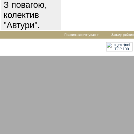
З повагою,
колектив
"Автури".
Правила користування
Засади рейтин