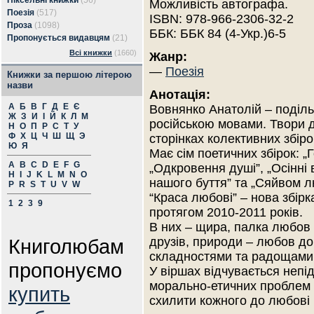
Піксельні книжки
(56)
Можливість автографа.
Поезія
(517)
ISBN: 978-966-2306-32-2
Проза
(1098)
ББК: ББК 84 (4-Укр.)6-5
Пропонується видавцям
(21)
Всі книжки
(1660)
Жанр:
—
Поезія
Книжки за першою літерою
назви
Анотація:
А
Б
В
Г
Д
Е
Є
Вовнянко Анатолій – поділь
Ж
З
И
І
Й
К
Л
М
російською мовами. Твори д
Н
О
П
Р
С
Т
У
Ф
Х
Ц
Ч
Ш
Щ
Э
сторінках колективних збіро
Ю
Я
Має сім поетичних збірок: „
A
B
C
D
E
F
G
„Одкровення душі”, „Осінні в
H
I
J
K
L
M
N
O
нашого буття” та „Сяйвом л
P
R
S
T
U
V
W
“Краcа любові” – нова збірк
1
2
3
9
протягом 2010-2011 років.
В них – щира, палка любов д
Книголюбам
друзів, природи – любов до
складностями та радощами
пропонуємо
У віршах відчувається непі
морально-етичних проблем 
купить
схилити кожного до любові 