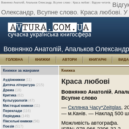
Вовнянко Анатолій, Апальков Олександр, Всупне слово : Краcа любові : Відгуки читачів.
Відгу
Олександр, Всупне слово. Краcа любові. У
Вовнянко Анатолій, Апальков Олександр, 
ГОЛОВНА
КНИЖКИ
АВТОРИ
КНИГАРНІ
ВИДА
Книжки за жанрами
Книжка
Краcа любові
Аудіокнижки
(11)
Дитяча література
(215)
Драма
(18)
Вовнянко Анатолій
,
Апал
Критика
(62)
Всупне слово
Культурологія
(47)
Мистецькі книжки
(11)
—
Склянка Часу*Zeitglas
, 2
Переклади
(116)
— м.Канів. — Наклад 500 ш
Періодика
(149)
Піксельні книжки
(56)
Можливість автографа.
Поезія
(517)