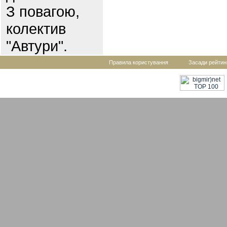
З повагою,
колектив
"Автури".
Правила користування
Засади рейтин