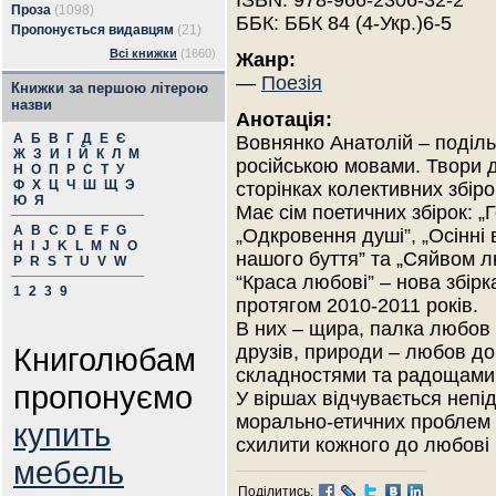
ISBN: 978-966-2306-32-2
Проза
(1098)
ББК: ББК 84 (4-Укр.)6-5
Пропонується видавцям
(21)
Всі книжки
(1660)
Жанр:
—
Поезія
Книжки за першою літерою
назви
Анотація:
А
Б
В
Г
Д
Е
Є
Вовнянко Анатолій – поділь
Ж
З
И
І
Й
К
Л
М
російською мовами. Твори д
Н
О
П
Р
С
Т
У
Ф
Х
Ц
Ч
Ш
Щ
Э
сторінках колективних збіро
Ю
Я
Має сім поетичних збірок: „
A
B
C
D
E
F
G
„Одкровення душі”, „Осінні в
H
I
J
K
L
M
N
O
нашого буття” та „Сяйвом л
P
R
S
T
U
V
W
“Краcа любові” – нова збірк
1
2
3
9
протягом 2010-2011 років.
В них – щира, палка любов д
Книголюбам
друзів, природи – любов до
складностями та радощами
пропонуємо
У віршах відчувається непі
морально-етичних проблем 
купить
схилити кожного до любові 
мебель
Поділитись: