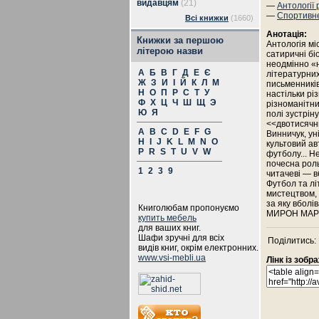
видавцям
(21)
—
Антології 
—
Спортивн
Всі книжки
(1660)
Анотація:
Книжки за першою
Антологія мі
літерою назви
сатиричні бі
неодмінно «
А
Б
В
Г
Д
Е
Є
літературних
Ж
З
И
І
Й
К
Л
М
письменників
Н
О
П
Р
С
Т
У
настільки рі
Ф
Х
Ц
Ч
Ш
Щ
Э
різноманітни
Ю
Я
полі зустріну
<<двотисячн
A
B
C
D
E
F
G
Винничук, у
H
I
J
K
L
M
N
O
культовий ав
P
R
S
T
U
V
W
футболу... Н
почесна роль
1
2
3
9
читачеві — в
Футбол та лі
мистецтвом, 
за яку вболі
Книголюбам пропонуємо
МИРОН МАРКЕ
купить мебель
для ваших книг.
Шафи зручні для всіх
Поділитись:
видів книг, окрім електронних.
www.vsi-mebli.ua
Лінк із зоб