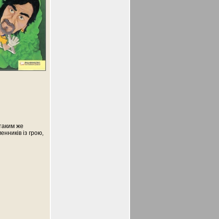
таким же
енників із грою,