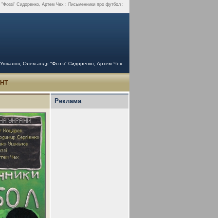
"Фоззі" Сидоренко, Артем Чех : Письменники про футбол :
 Ушкалов, Олександр "Фоззі" Сидоренко, Артем Чех
УНТ
Реклама