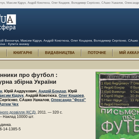
чук, Максим Кідрук, Андрій Кокотюха, Олег Коцарев, Володимир Сергієнко, САшко Ушкалов, Олександр 
ій Винничук, Максим Кідрук, Андрій Кокотюха, Олег Коцарев, Володимир Сергієнко, САшко
їни : Купити книжку
И
КНИГАРНІ
ВИДАВНИЦТВА
ПОТОЧНЕ
МІЙ АККА
нники про футбол :
урна збірна України
ан
,
Юрій Андрухович
,
Андрій Бондар
,
Юрій
аксим Кідрук
,
Андрій Кокотюха
,
Олег Коцарев
,
Сергієнко
,
САшко Ушкалов
,
Олександр "Фоззі"
Артем Чех
йного дозвілля (КСД)
, 2011. — 320 с.
— Наклад 10000 шт.
адинка.
6-14-1385-5