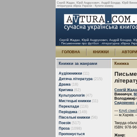
Сергій Жадан, Юрій Андрухович, Андрій Бондар, Юрій Винни
літературна збірна України : Купити книжку.
Сергій Жадан, Юрій Андрухович, Андрій Бондар, Юр
: Письменники про футбол : літературна збірна Укра
ГОЛОВНА
КНИЖКИ
АВТОР
Книжки за жанрами
Книжка
Письме
Аудіокнижки
(11)
Дитяча література
(215)
літерат
Драма
(18)
Критика
(62)
Сергій Жад
Винничук
,
М
Культурологія
(47)
Володимир 
Мистецькі книжки
(11)
Сидоренко
,
Переклади
(116)
—
Клуб сіме
Періодика
(149)
— м.Харків. 
Піксельні книжки
(56)
Поезія
(517)
Тверда обкл
ISBN: 978-96
Проза
(1098)
Пропонується
Жанр: