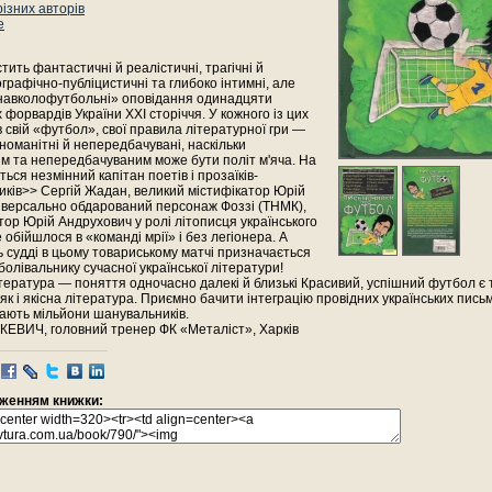
різних авторів
е
стить фантастичні й реалістичні, трагічні й
ографічно-публіцистичні та глибоко інтимні, але
навколофутбольні» оповідання одинадцяти
 форвардів України XXI сторіччя. У кожного із цих
 свій «футбол», свої правила літературної гри —
зноманітні й непередбачувані, наскільки
м та непередбачуваним може бути політ м'яча. На
ться незмінний капітан поетів і прозаїків-
иків>> Сергій Жадан, великий містифікатор Юрій
ніверсально обдарований персонаж Фоззі (ТНМК),
тор Юрій Андрухович у ролі літописця українського
е обійшлося в «команді мрії» і без легіонера. А
 судді в цьому товариському матчі призначається
болівальнику сучасної української літератури!
тература — поняття одночасно далекі й близькі Красивий, успішний футбол є 
як і якісна література. Приємно бачити інтеграцію провідних українських письм
вають мільйони шанувальників.
ВИЧ, головний тренер ФК «Металіст», Харків
раженням книжки: