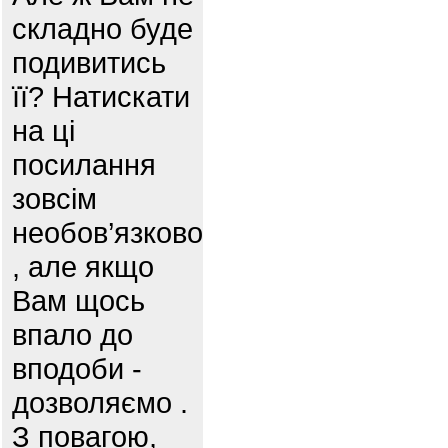
складно буде
подивитись
її? Натискати
на ці
посилання
зовсім
необов’язково
, але якщо
Вам щось
впало до
вподоби -
дозволяємо .
З повагою,