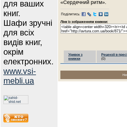
для ваших
«Сердечний ритм».
книг.
Поділитись:
Шафи зручні
Лінк із зображенням книжки:
для всіх
видів книг,
окрім
Уривок з
Рецензії в прес
електронних.
книжки
(0)
www.vsi-
Не
mebli.ua