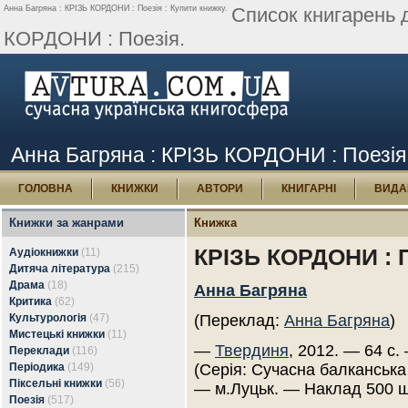
Анна Багряна : КРІЗЬ КОРДОНИ : Поезія : Купити книжку.
Список книгарень 
КОРДОНИ : Поезія.
Анна Багряна : КРІЗЬ КОРДОНИ : Поезія 
ГОЛОВНА
КНИЖКИ
АВТОРИ
КНИГАРНІ
ВИДА
Книжки за жанрами
Книжка
КРІЗЬ КОРДОНИ : 
Аудіокнижки
(11)
Дитяча література
(215)
Драма
(18)
Анна Багряна
Критика
(62)
Культурологія
(47)
(Переклад:
Анна Багряна
)
Мистецькі книжки
(11)
—
Твердиня
, 2012. — 64 с.
Переклади
(116)
Періодика
(149)
(Серія: Сучасна балканська 
Піксельні книжки
(56)
— м.Луцьк. — Наклад 500 ш
Поезія
(517)