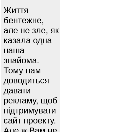
Життя
бентежне,
але не зле, як
казала одна
наша
знайома.
Тому нам
доводиться
давати
рекламу, щоб
підтримувати
сайт проекту.
Але ж Вам не