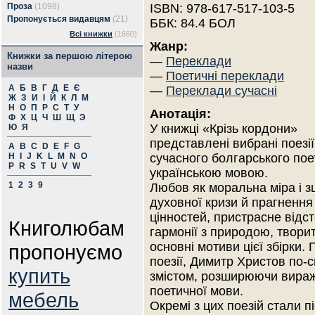
Проза
(1098)
ISBN: 978-617-517-103-5
Пропонується видавцям
(21)
ББК: 84.4 БОЛ
Всі книжки
(1660)
Жанр:
Книжки за першою літерою
—
Переклади
назви
—
Поетичні переклади
А
Б
В
Г
Д
Е
Є
—
Переклади сучасні
Ж
З
И
І
Й
К
Л
М
Н
О
П
Р
С
Т
У
Анотація:
Ф
Х
Ц
Ч
Ш
Щ
Э
У книжці «Крізь кордони»
Ю
Я
представлені вибрані поезії
A
B
C
D
E
F
G
H
I
J
K
L
M
N
O
сучасного болгарського по
P
R
S
T
U
V
W
українською мовою.
1
2
3
9
Любов як моральна міра і зц
духовної кризи й прагнення
цінностей, пристрасне від
Книголюбам
гармонії з природою, творит
основні мотиви цієї збірки.
пропонуємо
поезії, Димитр Христов по-
купить
змістом, розширюючи вираж
поетичної мови.
мебель
Окремі з цих поезій стали 