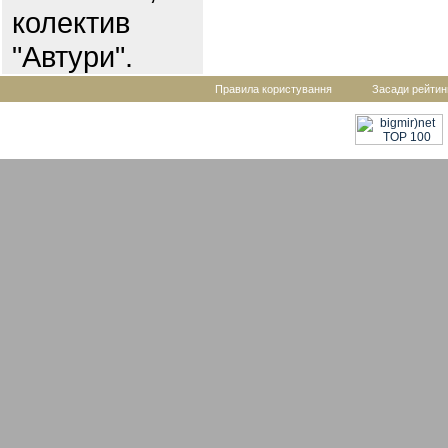
колектив
"Автури".
Правила користування
Засади рейтин