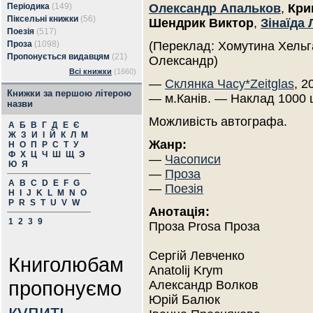
Періодика
(149)
Олександр Апальков
,
Кри
Піксельні книжки
(56)
Шендрик Виктор
,
Зінаїда
Поезія
(517)
Проза
(1098)
(Переклад: Хомутина Хельг
Пропонується видавцям
(21)
Олександр)
Всі книжки
(1660)
—
Склянка Часу*Zeitglas
, 2
Книжки за першою літерою
— м.Канів. — Наклад 1000 
назви
Можливість автографа.
А
Б
В
Г
Д
Е
Є
Ж
З
И
І
Й
К
Л
М
Жанр:
Н
О
П
Р
С
Т
У
Ф
Х
Ц
Ч
Ш
Щ
Э
—
Часописи
Ю
Я
—
Проза
A
B
C
D
E
F
G
—
Поезія
H
I
J
K
L
M
N
O
P
R
S
T
U
V
W
Анотація:
1
2
3
9
Проза Prosa Проза
Сергій Левченко
Книголюбам
Anatolij Krym
пропонуємо
Александр Волков
Юрій Балюк
купить