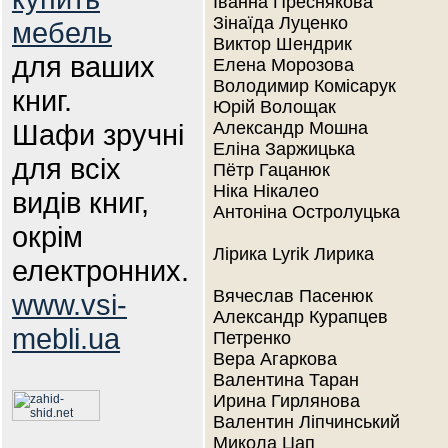
Іванна Преснякова
Зінаїда Луценко
мебель
Виктор Шендрик
для ваших
Елена Морозова
Володимир Комісарук
книг.
Юрій Волощак
Шафи зручні
Александр Мошна
Еліна Заржицька
для всіх
Пётр Гацанюк
Ніка Нікалео
видів книг,
Антоніна Остролуцька
окрім
Лірика Lyrik Лирика
електронних.
Вячеслав Пасенюк
www.vsi-
Александр Курапцев
mebli.ua
Петренко
Вера Агаркова
Валентина Таран
Ирина Гирлянова
Валентин Ліпчинський
Микола Цап