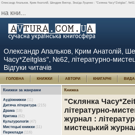
Олександр Апальков, Крим Анатолій, Шендрик Виктор, Зінаїда Луценко : "Склянка Часу*Zeitglas", №62,
на кни...
Олександр Апальков, Крим Анатолій, Шен
Часу*Zeitglas", №62, літературно-мисте
Відгуки читачів
ГОЛОВНА
КНИЖКИ
АВТОРИ
КНИГАРНІ
ВИДА
Книжки за жанрами
Книжка
"Склянка Часу*Zeit
Аудіокнижки
(11)
Дитяча література
(215)
літературно-мист
Драма
(18)
Критика
(62)
журнал : літератур
Культурологія
(47)
мистецький журна
Мистецькі книжки
(11)
Переклади
(116)