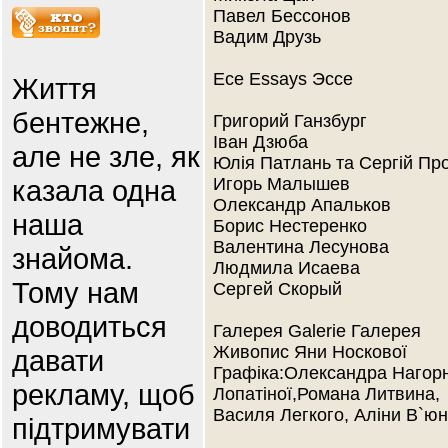
Павел Бессонов
Вадим Друзь
Есе Essays Эссе
Життя
бентежне,
Григорий Ганзбург
Іван Дзюба
але не зле, як
Юлія Патлань та Сергій Пр
казала одна
Игорь Малышев
Олександр Апальков
наша
Борис Нестеренко
Валентина Лесунова
знайома.
Людмила Исаева
Тому нам
Сергей Скорый
доводиться
Галерея Galerie Галерея
Живопис Яни Носкової
давати
Графіка:Олександра Нагорн
рекламу, щоб
Лопатіної,Романа Литвина,
Василя Легкого, Аліни В`юн
підтримувати