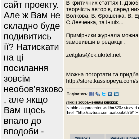
сайт проекту.
В критичних статтях І. Дзюб
творчість авторів, серед них
Але ж Вам не
Волкова, В. Єрошенка, В. Е
С.Левченка, та іншіх...
складно буде
подивитись
Примірники журнала можна 
замовивши в редакції :
її? Натискати
zeitglas@ck.ukrtel.net
на ці
посилання
Можна погортати та придбат
зовсім
http://store.kassiopeya.com/s
необов’язково
Поділитись:
, але якщо
Лінк із зображенням книжки:
Вам щось
впало до
вподоби -
Уривок з
Рецензії в пресі