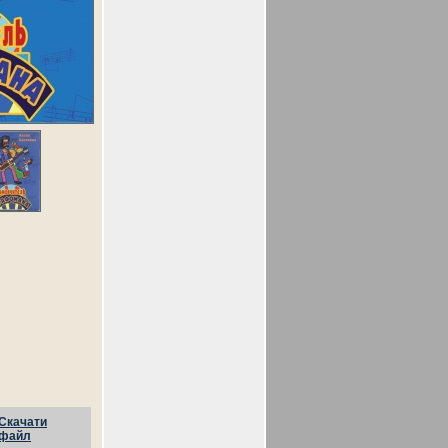
Скачати
файл