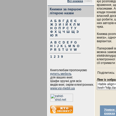
Всі книжки
(1660)
кує розповід
враження, щ
класиками. А
Книжки за першою
клади поневір
літерою назви
власний досв
що робити, 
А
Б
В
Г
Д
Е
Є
них авторів 
Ж
З
И
І
Й
К
Л
М
чука.
Н
О
П
Р
С
Т
У
Ф
Х
Ц
Ч
Ш
Щ
Э
Книжка розп
Ю
Я
книга», одно
варіантах.
A
B
C
D
E
F
G
H
I
J
K
L
M
N
O
Паперовий ва
P
R
S
T
U
V
W
можна замови
elektroknyga
1
2
3
9
електронної 
сії отримати
Книголюбам пропонуємо
Поділитись:
купить мебель
для ваших книг.
Лінк із зоб
Шафи зручні для всіх
видів книг, окрім електронних.
www.vsi-mebli.ua
Уривок 
книжки