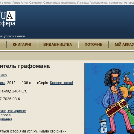
 з книги.
Автор Антон Санченко. Самовчитель графомана. У жанрах Гумористичне, сатиричне, Авторська
я, уривок з книги
И
КНИГАРНІ
ВИДАВНИЦТВА
ПОТОЧНЕ
МІЙ АККА
итель графомана
енко
ига
, 2012. — 138 с. — (Серія:
Конвертовані
Наклад 2404 шт.
7-7026-03-6
чне, сатиричне
 проза
ховання
яться історіями успіху. І мало хто ризи-