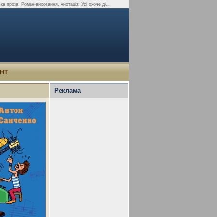
 проза, Роман-виховання. Анотація: Усі охоче ді...
УНТ
Реклама