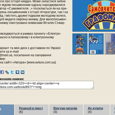
ати про історії невдач. Може скластися хибне
о відомі письменники одразу народжувалися
втор «Самовчителя...» посилається як на при-
янь письменників з історії літератури, так і на
ід. І містить дружні підказки молодому колезі,
щоб видати омріяну книжку. Для малописьмен-
книжку ілюстровано коміксами Віталія Січкар-
овсюджується в рамках проекту «Електро-
часно в паперовому і в електронному
ріант та міні-диск з доставкою по Україні
ти за e-mail
@mail.ua, посилання на скачування
вер-
 на сайті «Автура» [www.avtura.com.ua].
раженням книжки:
Рецензії в пресі
Відгуки читачів
Де купити
з
(6)
(3)
(4)