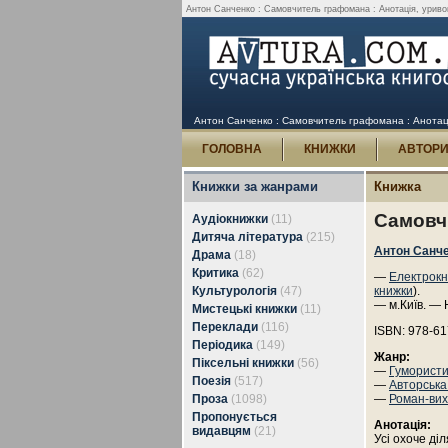
Антон Санченко : Самовчитель графомана : Анотація, уривок
Антон Санченко : Самовчитель графомана : Анотаці
ГОЛОВНА
КНИЖКИ
АВТОР
Книжки за жанрами
Книжка
Самовч
Аудіокнижки
(11)
Дитяча література
(215)
Антон Санч
Драма
(18)
Критика
(62)
—
Електрокн
Культурологія
(47)
книжки
).
— м.Київ. — 
Мистецькі книжки
(11)
Переклади
(116)
ISBN: 978-61
Періодика
(149)
Жанр:
Піксельні книжки
(56)
—
Гумористи
Поезія
(517)
—
Авторська
Проза
(1098)
—
Роман-ви
Пропонується
Анотація:
видавцям
(21)
Усі охоче діл