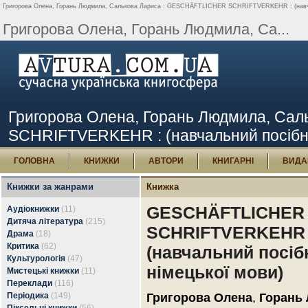
Григорова Олена, Горань Людмила, Салькова Лариса : GESCHÄFTLICHER SCHRIFTVERKEHR : (навчальн
Григорова Олена, Горань Людмила, Са...
Григорова Олена, Горань Людмила, Са
SCHRIFTVERKEHR : (навчальний посібник 
ГОЛОВНА
КНИЖКИ
АВТОРИ
КНИГАРНІ
ВИДА
Книжки за жанрами
Книжка
GESCHÄFTLICHER
Аудіокнижки
(11)
Дитяча література
(215)
SCHRIFTVERKEHR 
Драма
(18)
Критика
(62)
(навчальний посіб
Культурологія
(47)
німецької мови)
Мистецькі книжки
(11)
Переклади
(116)
Періодика
(149)
Григорова Олена
,
Горань