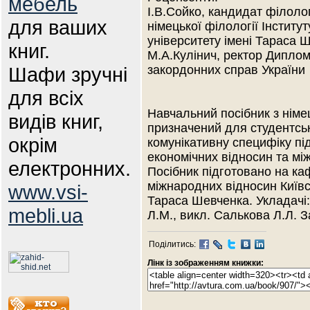
мебель
І.В.Сойко, кандидат філоло
для ваших
німецької філології Інститу
університету імені Тараса 
книг.
М.А.Кулінич, ректор Диплома
Шафи зручні
закордонних справ України
для всіх
Навчальний посібник з німець
видів книг,
призначений для студентськ
окрім
комунікативну специфіку пі
економічних відносин та мі
електронних.
Посібник підготовано на ка
міжнародних відносин Київс
www.vsi-
Тараса Шевченка. Укладачі::
mebli.ua
Л.М., викл. Салькова Л.Л. 
Поділитись:
Лінк із зображенням книжки: