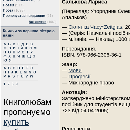
Піксельні книжки
(56)
Салькова Лариса
Поезія
(517)
Проза
(1098)
(Переклад: Упорядник Оле
Пропонується видавцям
(21)
Апальков)
Всі книжки
(1660)
—
Склянка Часу*Zeitglas
, 2
Книжки за першою літерою
— (Серія: Навчальні посібни
назви
— м.Канів. — Наклад 1000 
А
Б
В
Г
Д
Е
Є
Перевидання.
Ж
З
И
І
Й
К
Л
М
Н
О
П
Р
С
Т
У
ISBN: 978-966-2306-36-1
Ф
Х
Ц
Ч
Ш
Щ
Э
Ю
Я
Жанр:
A
B
C
D
E
F
G
—
Мови
H
I
J
K
L
M
N
O
—
Професії
P
R
S
T
U
V
W
— Міжнародне право
1
2
3
9
Анотація:
Затверджено Міністерством 
Книголюбам
посібник для студентів вищ
пропонуємо
723 від 04.04.2005)
купить
Рецензенти: