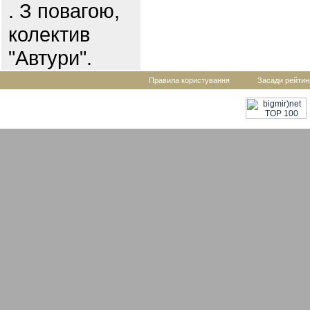
. З повагою,
колектив
"Автури".
Правила користування
Засади рейтин