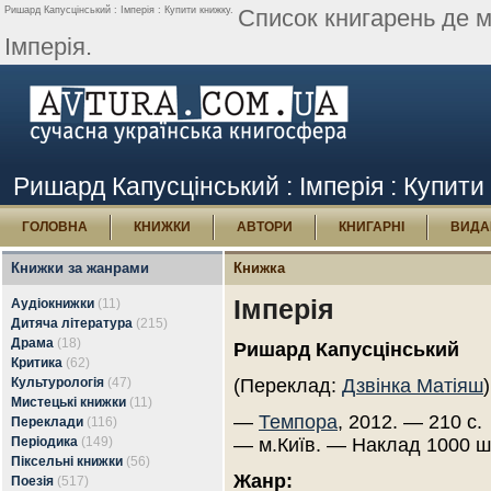
Ришард Капусцінський : Імперія : Купити книжку.
Список книгарень де 
Імперія.
Ришард Капусцінський : Імперія : Купити
ГОЛОВНА
КНИЖКИ
АВТОРИ
КНИГАРНІ
ВИДА
Книжки за жанрами
Книжка
Імперія
Аудіокнижки
(11)
Дитяча література
(215)
Драма
(18)
Ришард Капусцінський
Критика
(62)
Культурологія
(47)
(Переклад:
Дзвінка Матіяш
)
Мистецькі книжки
(11)
—
Темпора
, 2012. — 210 с.
Переклади
(116)
Періодика
(149)
— м.Київ. — Наклад 1000 ш
Піксельні книжки
(56)
Жанр:
Поезія
(517)