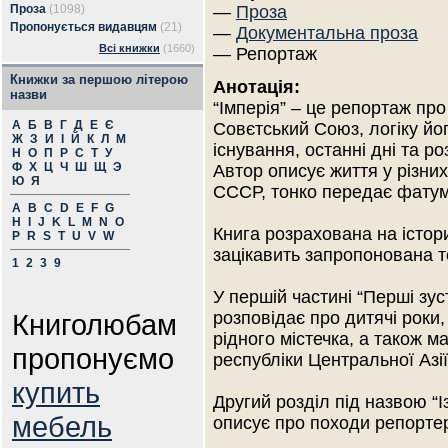
Проза
(1098)
—
Проза
Пропонується видавцям
(21)
—
Документальна проза
Всі книжки
(1660)
— Репортаж
Книжки за першою літерою
Анотація:
назви
“Імперія” – це репортаж про
А
Б
В
Г
Д
Е
Є
Совєтський Союз, логіку йо
Ж
З
И
І
Й
К
Л
М
існування, останні дні та ро
Н
О
П
Р
С
Т
У
Ф
Х
Ц
Ч
Ш
Щ
Э
Автор описує життя у різних
Ю
Я
СССР, тонко передає фатум
A
B
C
D
E
F
G
H
I
J
K
L
M
N
O
Книга розрахована на історик
P
R
S
T
U
V
W
зацікавить запропонована т
1
2
3
9
У першій частині “Перші зус
Книголюбам
розповідає про дитячі роки,
рідного містечка, а також 
пропонуємо
республіки Центральної Азії
купить
Другий розділ під назвою “
мебель
описує про походи репортер