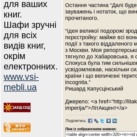
для ваших
Остання частина “Далі буде 
зауважень і нотаток, що вин
книг.
прочитаного.
Шафи зручні
“Ідея великої подорожі зро
для всіх
пєрєстройку: майже всі вон
видів книг,
події з такого віддаленого 
з Москви. Моя репортерська
окрім
тягнуло до Хабаровська, я с
Спокуса була тим сильнішою
електронних.
усвідомлював, наскільки си
www.vsi-
країни і що величезні терит
incognita.”
mebli.ua
Ришард Капусцінський
Джерело: <a href="http://lit
imperija/">ЛітАкцент</a>
Поділитись:
Лінк із зображенням книжки: