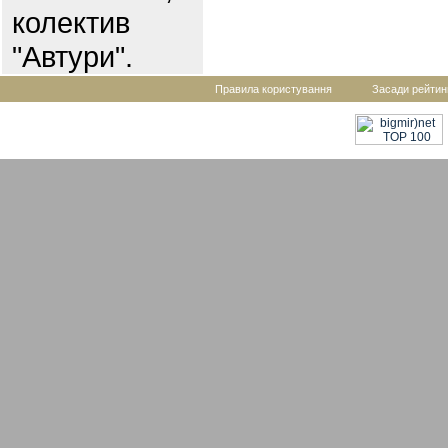
колектив
"Автури".
Правила користування
Засади рейтин