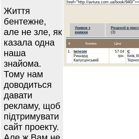
Життя
бентежне,
Уривок з
Рецензії в прес
але не зле, як
книжки
(3)
казала одна
#
Книжка
Ціна
наша
1.
Імперія
57.04
Є
Ришард
грн.
Київ, 
Капусцінський
Терноп
знайома.
Тому нам
доводиться
давати
рекламу, щоб
підтримувати
сайт проекту.
Але ж Вам не