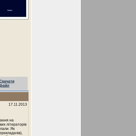
Скачати
файл
17.11.2013
жання на
ких літераторів
клали. Як
ерекладачів),