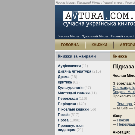
Чеслав Мілош : Підказаний Мілош : Рецензії в пресі.
Рецензі
Чеслав Мілош : Підказаний Мілош : Рецензії в пресі
ГОЛОВНА
КНИЖКИ
АВТОР
Книжки за жанрами
Книжка
Підказ
Аудіокнижки
(11)
Дитяча література
(215)
Чеслав Міл
Драма
(18)
Критика
(62)
(Переклад: 
Культурологія
(47)
Олександр І
Богдана Мат
Мистецькі книжки
(11)
Прохасько Т
Переклади
(116)
Періодика
(149)
—
Темпора
,
— м.Київ. — 
Піксельні книжки
(56)
Поезія
(517)
Жанр:
Проза
(1098)
—
Поезія
—
Переклад
Пропонується
видавцям
(21)
Анотація: