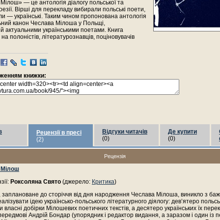
Мілош» — це антологія діалогу польської та
поезії. Вірші для перекладу вибирали польські поети,
и — українські. Таким чином пропонована антологія
ьний канон Чеслава Мілоша у Польщі,
й актуальними українськими поетами. Книга
на полоністів, літературознавців, поціновувачів
раженням книжки:
з
Відгуки читачів
Де купити
Рецензії в пресі
(0)
(0)
(2)
Рецензія
 Мілош
зії:
Роксоляна Свято
(джерело:
Критика
)
 заплановане до сторіччя від дня народження Чеслава Мілоша, виникло з ба
еалізувати ідею українсько-польського літературного діялогу: дев’ятеро польсь
 власні добірки Мілошевих поетичних текстів, а десятеро українських їх пере
передмові Андрій Бондар (упорядник і редактор видання, а заразом і один із п