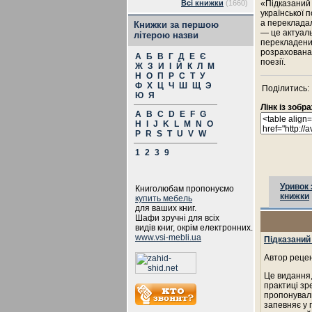
Всі книжки
(1660)
«Підказаний 
української 
а перекладал
Книжки за першою
— це актуал
літерою назви
перекладени
розрахована 
А
Б
В
Г
Д
Е
Є
поезії.
Ж
З
И
І
Й
К
Л
М
Н
О
П
Р
С
Т
У
Ф
Х
Ц
Ч
Ш
Щ
Э
Поділитись:
Ю
Я
Лінк із зоб
A
B
C
D
E
F
G
H
I
J
K
L
M
N
O
P
R
S
T
U
V
W
1
2
3
9
Уривок 
Книголюбам пропонуємо
книжки
купить мебель
для ваших книг.
Шафи зручні для всіх
видів книг, окрім електронних.
www.vsi-mebli.ua
Підказаний
Автор рецен
Це видання,
практиці зр
пропонували
запевняє у 