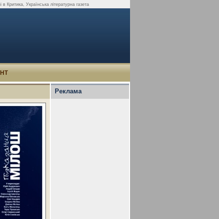
 в Критика, Українська літературна газета
УНТ
Реклама