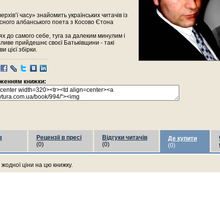
ерхів’ї часу» знайомить українських читачів із
сного албанського поета з Косово Єтона
х до самого себе, туга за далеким минулим і
ливе прийдешнє своєї Батьківщини - такі
и цієї збірки.
раженням книжки:
з
Рецензії в пресі
Відгуки читачів
Де купити
(0)
(0)
(0)
жодної ціни на цю книжку.