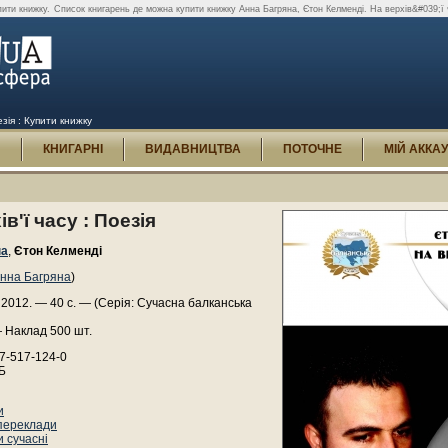
пити книжку.
Список книгарень де можна купити книжку Анна Багряна, Єтон Келменді. На верхів&#039;ї ч
зія : Купити книжку
И
КНИГАРНІ
ВИДАВНИЦТВА
ПОТОЧНЕ
МІЙ АККА
в'ї часу : Поезія
на
,
Єтон Келменді
нна Багряна
)
, 2012. — 40 с. — (Серія: Сучасна балканська
 Наклад 500 шт.
7-517-124-0
Б
и
переклади
 сучасні