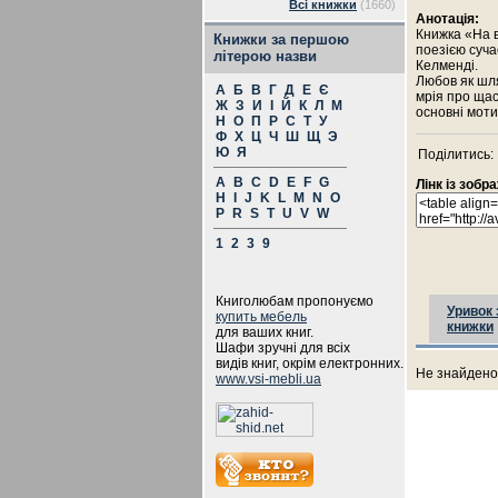
Всі книжки
(1660)
Анотація:
Книжка «На в
Книжки за першою
поезією суча
літерою назви
Келменді.
Любов як шля
А
Б
В
Г
Д
Е
Є
мрія про щас
Ж
З
И
І
Й
К
Л
М
основні мотив
Н
О
П
Р
С
Т
У
Ф
Х
Ц
Ч
Ш
Щ
Э
Ю
Я
Поділитись:
A
B
C
D
E
F
G
Лінк із зоб
H
I
J
K
L
M
N
O
P
R
S
T
U
V
W
1
2
3
9
Книголюбам пропонуємо
Уривок 
купить мебель
книжки
для ваших книг.
Шафи зручні для всіх
видів книг, окрім електронних.
Не знайдено 
www.vsi-mebli.ua