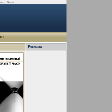
асу : Поезія.
УНТ
Реклама