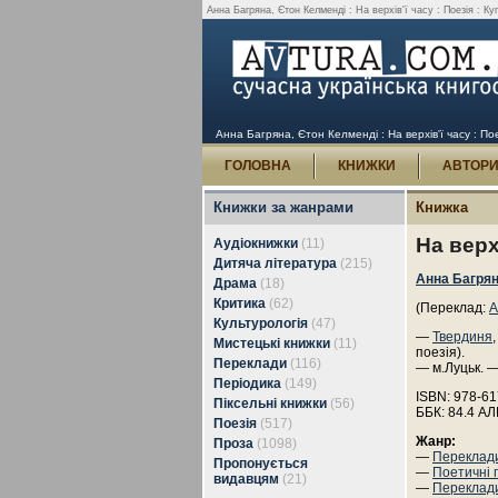
Анна Багряна, Єтон Келменді : На верхів'ї часу : Поезія : Ку
Анна Багряна, Єтон Келменді : На верхів'ї часу : Пое
ГОЛОВНА
КНИЖКИ
АВТОР
Книжки за жанрами
Книжка
На верхі
Аудіокнижки
(11)
Дитяча література
(215)
Анна Багря
Драма
(18)
Критика
(62)
(Переклад:
А
Культурологія
(47)
—
Твердиня
Мистецькі книжки
(11)
поезія).
Переклади
(116)
— м.Луцьк. —
Періодика
(149)
ISBN: 978-61
Піксельні книжки
(56)
ББК: 84.4 АЛ
Поезія
(517)
Жанр:
Проза
(1098)
—
Переклад
Пропонується
—
Поетичні 
видавцям
(21)
—
Переклади